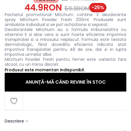
44.9RON
-
25
%
59.9RON
Pachetul promotional Mitchum contine 3 deodorante
spray Mitchum Powder Fresh 200ml. Produsele sunt
ambalate individual si se pot achizitiona si separat.
Deodorantele Mitchum au o formula imbunatatita cu
vitamina E si aloe vera si sunt foarte eficiente impotriva
transpiratiei si a mirosului neplacut. Formula este testata
dermatologic, fiind dovedita eficienta ridicata atat
impotriva transpiratiei pentru 48 de ore, dar si in lupta
impotriva urmelor albe.
Mitchum Powder Fresh pentru femei este varianta fara
alcool, cu un miros discret.
Produsul este momentan indisponibil.
ANUNȚĂ-MĂ CÂND REVINE ÎN STOC
Descriere