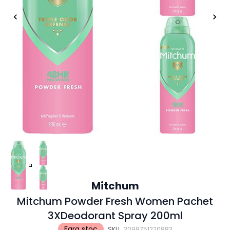
Mitchum
Mitchum Powder Fresh Women Pachet
3XDeodorant Spray 200ml
Fara stoc
SKU
3099751220883