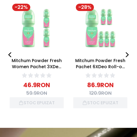
-
22
%
-
28
%
Mitchum Powder Fresh
Mitchum Powder Fresh
Women Pachet 3XDeo
Pachet 6XDeo Roll-on
Roll-on 100ml
100ml
46.9
RON
86.9
RON
59.9
RON
120.9
RON
STOC EPUIZAT
STOC EPUIZAT