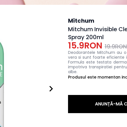
Mitchum
Mitchum Invisible C
Spray 200ml
15.9RON
19.9RON
Deodorantele Mitchum au o 
vera si sunt foarte eficiente 
Formula este testata dermato
impotriva transpiratiei pentr
albe.
Produsul este momentan indi
ANUNȚĂ-MĂ C