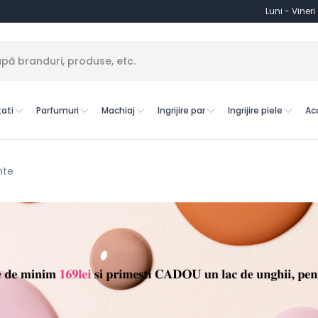
Luni - Vineri
ati
Parfumuri
Machiaj
Ingrijire par
Ingrijire piele
Ac
nte