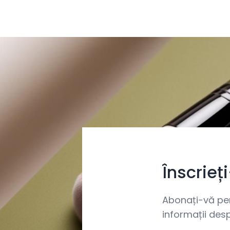
Înscrieț
Abonați-vă pent
informații desp