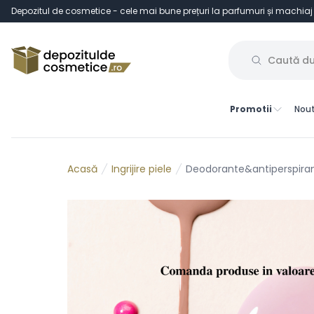
Depozitul de cosmetice - cele mai bune prețuri la parfumuri și machiaj
Promotii
Nout
Ingrijire piele
Deodorante&antiperspira
Acasă