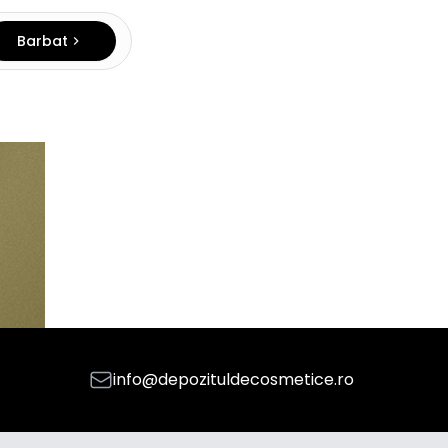
Barbat
info@depozituldecosmetice.ro