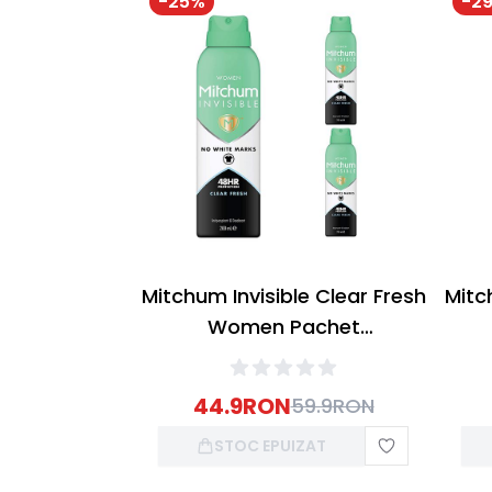
-
25
%
-
2
Mitchum Invisible Clear Fresh
Mitc
Women Pachet
3XDeodorant Spray 200ml
6XD
44.9
RON
59.9
RON
STOC EPUIZAT