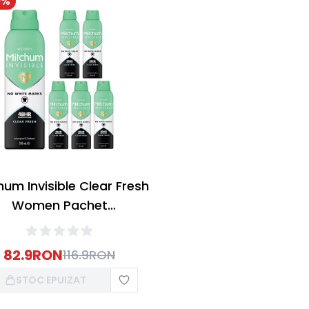
9
%
hum Invisible Clear Fresh
Women Pachet
eodorant Spray 200ml
82.9
RON
116.9
RON
STOC EPUIZAT