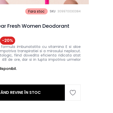
Fara stoc
SKU
309970030384
lear Fresh Women Deodorant
-
20
%
formula imbunatatita cu vitamina E si aloe
impotriva transpiratiei si a mirosului neplacut.
logic, fiind dovedita eficienta ridicata atat
u 48 de ore, dar si in lupta impotriva urmelor
sponibil.
ÂND REVINE ÎN STOC