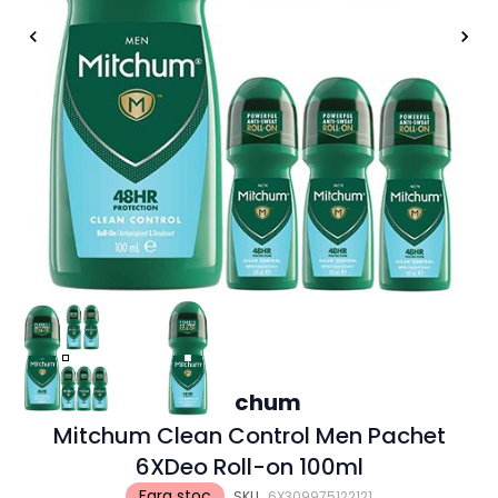
Mitchum
Mitchum Clean Control Men Pachet
6XDeo Roll-on 100ml
Fara stoc
SKU
6X309975122121