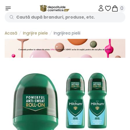
0
Obiecte în 
Obiecte
Ingrijire piele
Ingrijirea pielii
Acasă