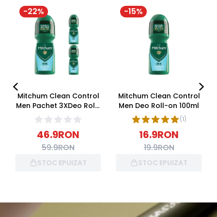
-
22
%
-
15
%
Mitchum Clean Control
Mitchum Clean Control
Men Pachet 3XDeo Roll-
Men Deo Roll-on 100ml
on 100ml
(
1
)
46.9
RON
16.9
RON
59.9
RON
19.9
RON
STOC EPUIZAT
STOC EPUIZAT