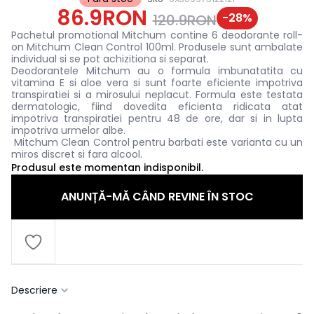
86.9RON
-
28
%
120.9RON
Pachetul promotional Mitchum contine 6 deodorante roll-
on Mitchum Clean Control 100ml.
Produsele sunt ambalate
individual si se pot achizitiona si separat.
Deodorantele Mitchum au o formula imbunatatita cu
vitamina E si aloe vera si sunt foarte eficiente impotriva
transpiratiei si a mirosului neplacut. Formula este testata
dermatologic, fiind dovedita eficienta ridicata atat
impotriva transpiratiei pentru 48 de ore, dar si in lupta
impotriva urmelor albe.
Mitchum Clean Control pentru barbati este varianta cu un
miros discret si fara alcool.
Produsul este momentan indisponibil.
ANUNȚĂ-MĂ CÂND REVINE ÎN STOC
Descriere