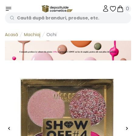
0
Obiecte în 
Obiecte
Machiaj
Ochi
Acasă