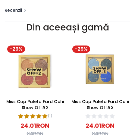
Recenzii
Din aceeași gamă
-
29
%
-
29
%
Miss Cop Paleta Fard Ochi
Miss Cop Paleta Fard Ochi
Show Off#2
Show Off#3
(
1
)
24.01
RON
24.01
RON
34
RON
34
RON