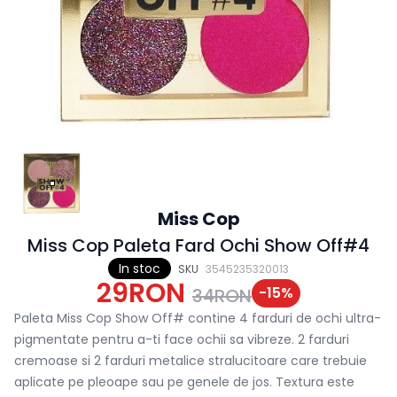
Miss Cop
Miss Cop Paleta Fard Ochi Show Off#4
In stoc
SKU
3545235320013
29RON
-
15
%
34RON
Paleta Miss Cop Show Off# contine 4 farduri de ochi ultra-
pigmentate pentru a-ti face ochii sa vibreze. 2 farduri
cremoase si 2 farduri metalice stralucitoare care trebuie
aplicate pe pleoape sau pe genele de jos. Textura este