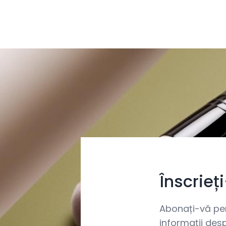
Înscrieț
Abonați-vă pent
informații desp