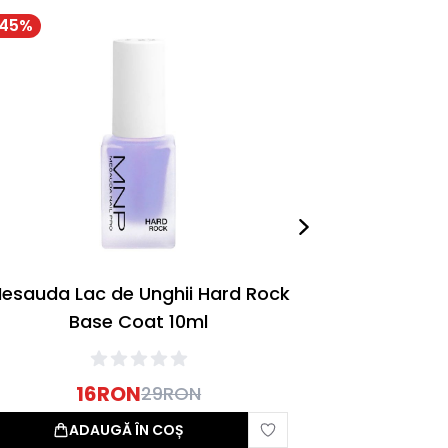
45
%
-
34
%
esauda Lac de Unghii Hard Rock
Mesauda Lac
Base Coat 10ml
16
RON
29
RON
ADAUGĂ ÎN COȘ
A