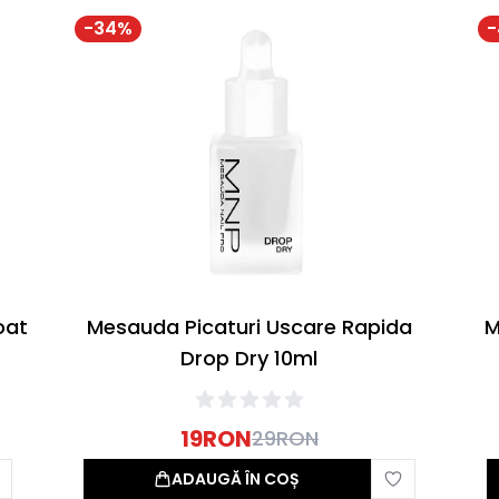
-
34
%
-
oat
Mesauda Picaturi Uscare Rapida
M
Drop Dry 10ml
19
RON
29
RON
ADAUGĂ ÎN COȘ