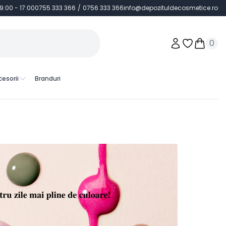
 9:00 - 17:00
0755 333 366
/
0756 333 366
info@depozituldecosmetice.ro
0
Obiecte în 
Obiecte
cesorii
Branduri