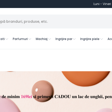
Luni - Vineri
ati
Parfumuri
Machiaj
Ingrijire par
Ingrijire piele
Ac