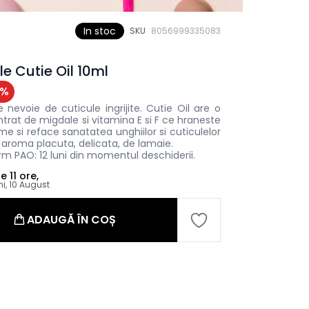
In stoc
SKU
8056999335083
e Cutie Oil 10ml
%
nevoie de cuticule ingrijite. Cutie Oil are o
trat de migdale si vitamina E si F ce hraneste
me si reface sanatatea unghiilor si cuticulelor
i o aroma placuta, delicata, de lamaie.
m PAO: 12 luni din momentul deschiderii.
le
11 ore,
ni, 10 August
ADAUGĂ ÎN COȘ