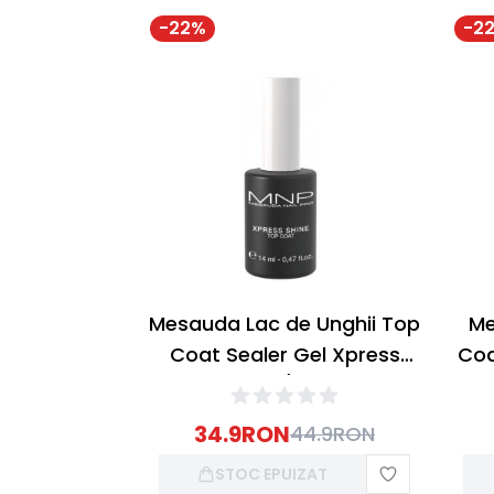
-
22
%
-
2
Mesauda Lac de Unghii Top
Me
Coat Sealer Gel Xpress
Coa
Shine UV/LED 14ml
34.9
RON
44.9
RON
STOC EPUIZAT