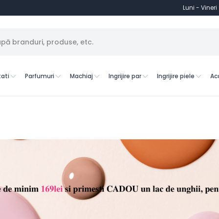
Luni - Vineri
ati
Parfumuri
Machiaj
Ingrijire par
Ingrijire piele
Ac