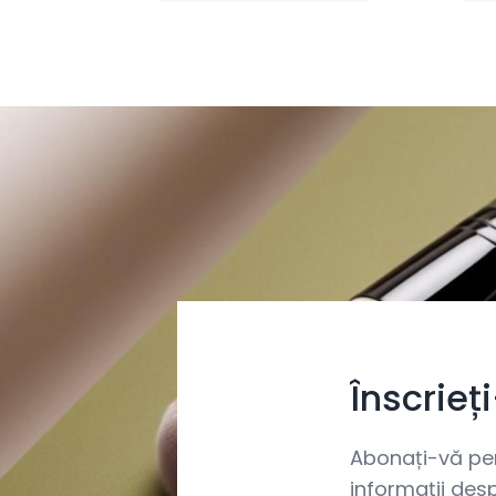
Înscrieț
Abonați-vă pent
informații desp