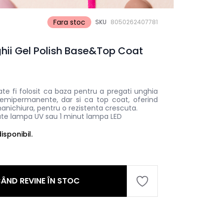
Fara stoc
SKU
8050262407781
ii Gel Polish Base&Top Coat
 fi folosit ca baza pentru a pregati unghia
 semipermanente, dar si ca top coat, oferind
 manichiura, pentru o rezistenta crescuta.
ute lampa UV sau 1 minut lampa LED
sponibil.
ÂND REVINE ÎN STOC