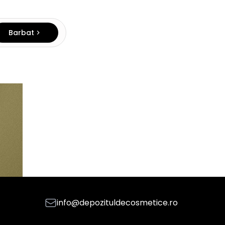
Barbat
info@depozituldecosmetice.ro