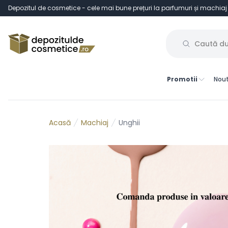
Depozitul de cosmetice - cele mai bune prețuri la parfumuri și machiaj
Promotii
Nout
Machiaj
Unghii
Acasă