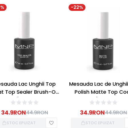
2
%
-
22
%
sauda Lac Unghii Top
Mesauda Lac de Unghii
t Top Sealer Brush-On
Polish Matte Top Co
UV/LED 14ml
UV/LED 14ml
34.9
RON
34.9
RON
44.9
RON
44.9
RON
STOC EPUIZAT
STOC EPUIZAT