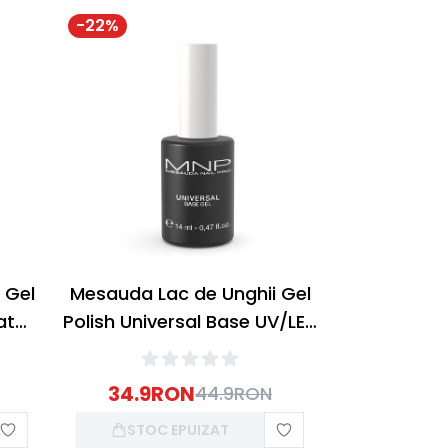
-
22
%
 Gel
Mesauda Lac de Unghii Gel
at
Polish Universal Base UV/LED
14ml
34.9
RON
44.9
RON
STOC EPUIZAT