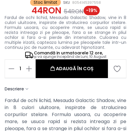
Stoc limitat
SKU
8054145397558
44RON
-
19
%
54RON
Fardul de ochi lichid, Mesauda Galactic Shadow, vine in 8
culori uluitoare, inspirate de stralucirea corpurilor stelare.
Formula usoara, cu acoperire mare, se usuca rapid si
rezista intreaga zi pe pleoape, fara a se strange in pliul
ochilor si fara a-si pierde din intensitate. Culoarea cu
multiple irizatii, capteaza lumina pe pleoapele tale intr-un
continuu joc de nuante, cu adevarat hipnotizant.
Comandă in
urmatoarele
12 ore,
și va ajunge începând de
Luni, 10 August
1
ADAUGĂ ÎN COȘ
Descriere
Fardul de ochi lichid, Mesauda Galactic Shadow, vine
in 8 culori uluitoare, inspirate de stralucirea
corpurilor stelare. Formula usoara, cu acoperire
mare, se usuca rapid si rezista intreaga zi pe
pleoape, fara a se strange in pliul ochilor si fara a-si