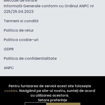
Metode de livrare
Informatii Generale conform cu Ordinul ANPC nr
225/25.04.2023
Termeni si conditii
Politica de retur
Politica cookie-uri
GDPR
Politica de confidentialitate
ANPC
Pentru furnizarea de servicii acest site folosește
cookies
. Navigând pe site-ul nostru, sunteți de acord
cu utilizarea acestora.
Setare preferințe
Copyright ©
2026
Depozituldecosmetice.ro. Toate