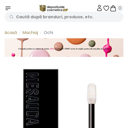
0
Obiecte în 
Obiecte
Machiaj
Ochi
Acasă