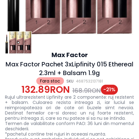
Max Factor
Max Factor Pachet 3xLipfinity 015 Ethereal
2.3ml + Balsam 1.9g
Fara stoc
SKU
4687532137181
132.89RON
-
21
%
168.9RON
Rujul ultrarezistent Lipfinity are 2 componente: ruj rezistent
+ balsam. Culoarea rezista intreaga zi, iar luciul se
reimprospateaza ori de cate ori buzele simt nevoia.
Destinat femeilor ce-si doresc un ruj foarte rezistent,
pentru intreaga zi, care sa nu pateze si sa nu se intinda.
Termen de valabilitate conform PAO: 36 luni din momentul
deschiderii.
*pachetul contine trei rujuri in aceeasi nuanta.