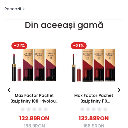
Recenzii
Din aceeași gamă
-
21
%
-
21
%
Max Factor Pachet
Max Factor Pachet
3xLipfinity 108 Frivolous
3xLipfinity 110
2.3ml + Balsam 1.9g
Passionate 2.3ml +
Balsam 1.9g
132.89
RON
132.89
RON
168.9
RON
168.9
RON