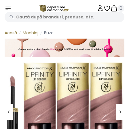
0
Obiecte în 
Obiecte
Machiaj
Buze
Acasă