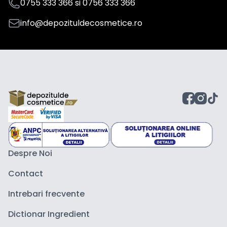
0755 333 366
si
0756 333 366
info@depozituldecosmetice.ro
Despre Noi
Contact
Intrebari frecvente
Dictionar Ingredient