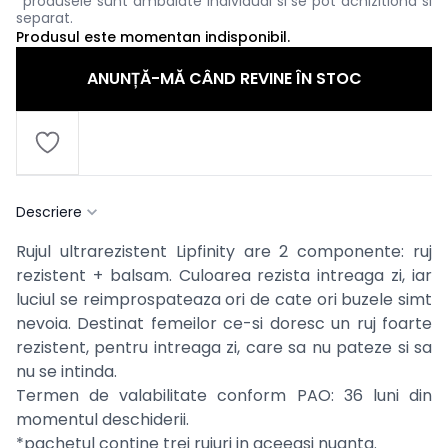
*produsele sunt ambalate individual si se pot achizitiona si
separat.
Produsul este momentan indisponibil.
ANUNȚĂ-MĂ CÂND REVINE ÎN STOC
Descriere
Rujul ultrarezistent Lipfinity are 2 componente: ruj
rezistent + balsam. Culoarea rezista intreaga zi, iar
luciul se reimprospateaza ori de cate ori buzele simt
nevoia. Destinat femeilor ce-si doresc un ruj foarte
rezistent, pentru intreaga zi, care sa nu pateze si sa
nu se intinda.
Termen de valabilitate conform PAO: 36 luni din
momentul deschiderii.
*pachetul contine trei rujuri in aceeasi nuanta.