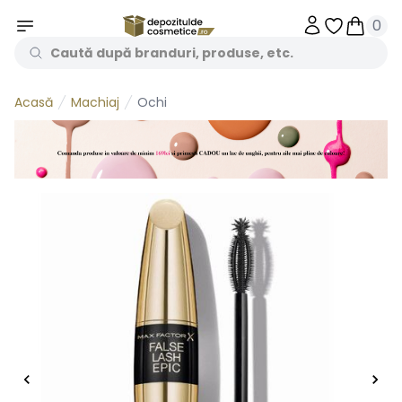
0
Obiecte în 
Obiecte
Machiaj
Ochi
Acasă