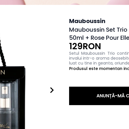
Mauboussin
Mauboussin Set Trio 
50ml + Rose Pour Ell
129RON
Setul Mauboussin Trio cont
invalui intr-o aroma deosebita
luat cu tine in geanta, oriunde 
Produsul este momentan indi
ANUNȚĂ-MĂ C