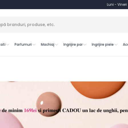
Luni - Vineri
ati
Parfumuri
Machiaj
Ingrijire par
Ingrijire piele
Ac