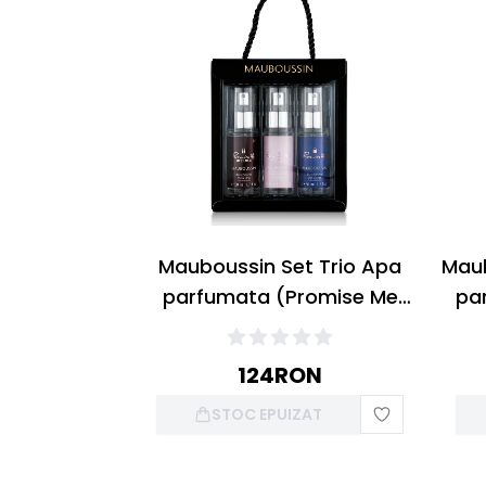
Mauboussin Set Trio Apa
Maub
parfumata (Promise Me
par
50ml + Promise Me Flower
50m
50ml + Promise Me Intense
M
124
RON
50ml)
STOC EPUIZAT