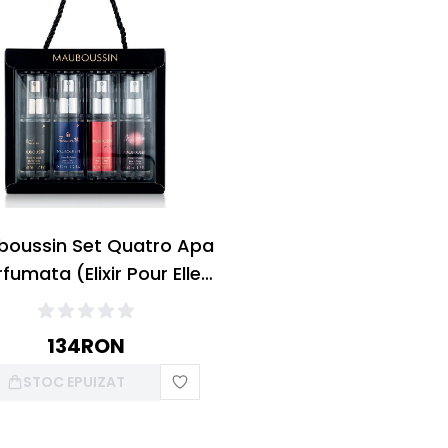
oussin Set Quatro Apa
fumata (Elixir Pour Elle
l + Promise Me 50ml +
y Twist 50ml + In Red
134
RON
50ml)
STOC EPUIZAT