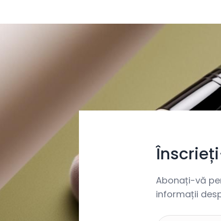
Înscrieț
Abonați-vă pent
informații desp