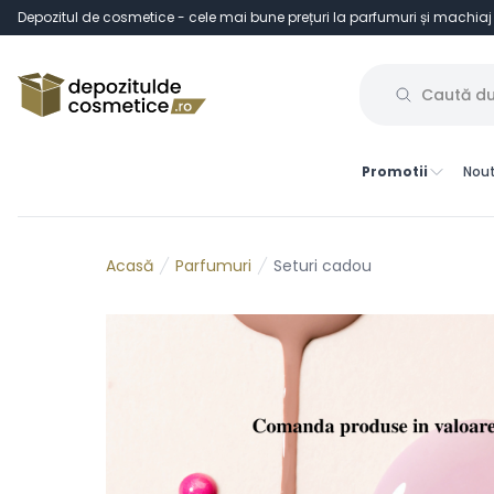
Depozitul de cosmetice - cele mai bune prețuri la parfumuri și machiaj
Promotii
Nout
Parfumuri
Seturi cadou
Acasă