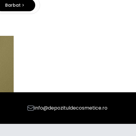
Barbat
info@depozituldecosmetice.ro