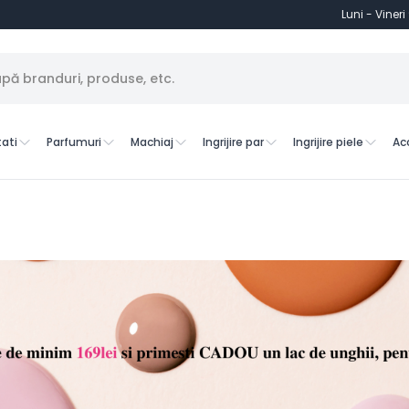
Luni - Vineri
ati
Parfumuri
Machiaj
Ingrijire par
Ingrijire piele
Ac