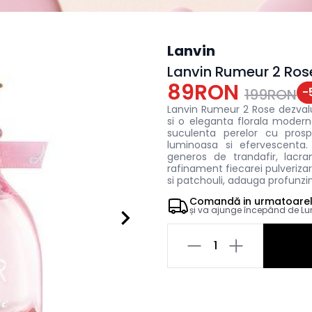
Lanvin
Lanvin Rumeur 2 Ro
89RON
-
199RON
Lanvin Rumeur 2 Rose dezval
si o eleganta florala modern
suculenta perelor cu prosp
luminoasa si efervescenta.
generos de trandafir, lacr
rafinament fiecarei pulveriza
si patchouli, adauga profunzim
Comandă in
urmatoare
și va ajunge începând de
Lu
1