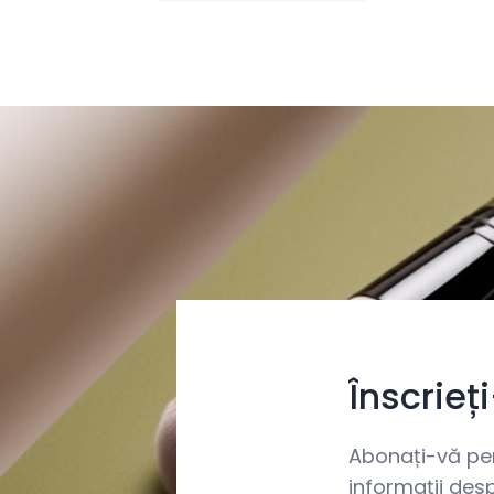
Înscrieț
Abonați-vă pent
informații desp