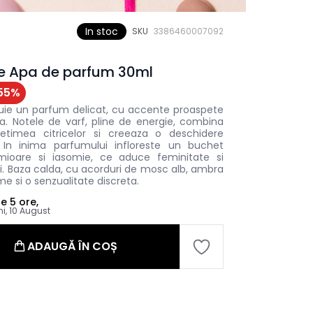
In stoc
SKU
3386460007092
se Apa de parfum 30ml
55
%
uie un parfum delicat, cu accente proaspete
a. Notele de varf, pline de energie, combina
etimea citricelor si creeaza o deschidere
 In inima parfumului infloreste un buchet
amioare si iasomie, ce aduce feminitate si
ri. Baza calda, cu acorduri de mosc alb, ambra
e si o senzualitate discreta.
le
5 ore,
ni, 10 August
ADAUGĂ ÎN COȘ