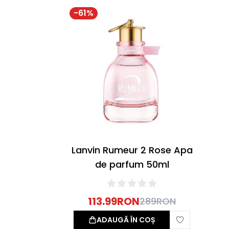
-
61
%
Lanvin Rumeur 2 Rose Apa
de parfum 50ml
113.99
RON
289
RON
ADAUGĂ ÎN COȘ