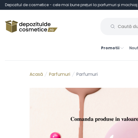
Depozitul de cosmetice - cele mai bune prețuri la parfumuri și machiaj
Promotii
Nout
Parfumuri
Parfumuri
Acasă