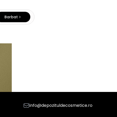
Barbat
info@depozituldecosmetice.ro