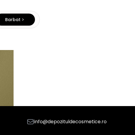
Barbat
info@depozituldecosmetice.ro