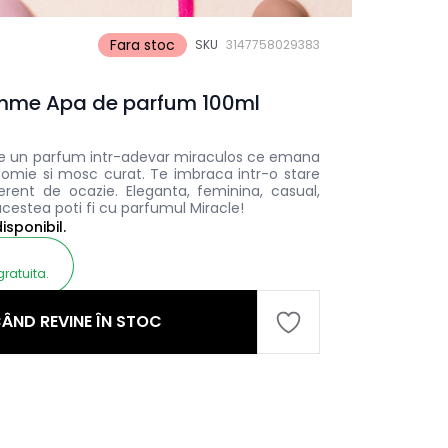
Fara stoc
SKU
3147758029383
mme Apa de parfum 100ml
 un parfum intr-adevar miraculos ce emana
asomie si mosc curat. Te imbraca intr-o stare
ferent de ocazie. Eleganta, feminina, casual,
 acestea poti fi cu parfumul Miracle!
sponibil.
gratuita.
ÂND REVINE ÎN STOC