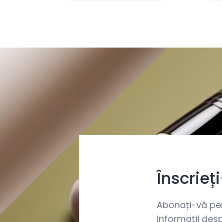
Înscrieț
Abonați-vă pent
informații desp