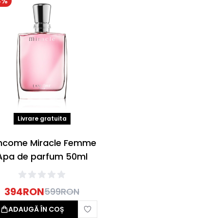
4
%
Livrare gratuita
ncome Miracle Femme
Apa de parfum 50ml
394
RON
599
RON
ADAUGĂ ÎN COȘ