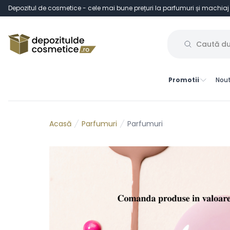
Depozitul de cosmetice - cele mai bune prețuri la parfumuri și machiaj
Promotii
Nout
Parfumuri
Parfumuri
Acasă