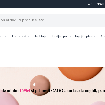
Luni - Vineri
ati
Parfumuri
Machiaj
Ingrijire par
Ingrijire piele
Ac