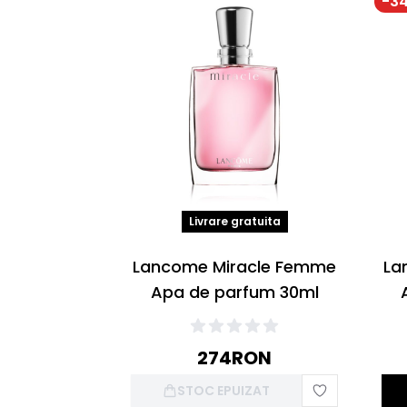
-
3
Livrare gratuita
Lancome Miracle Femme
La
Apa de parfum 30ml
274
RON
STOC EPUIZAT