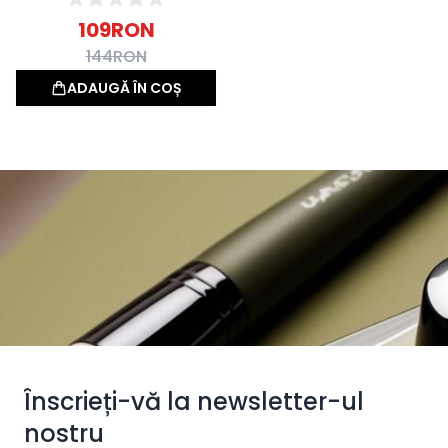
109
RON
144
RON
ADAUGĂ ÎN COȘ
Înscrieți-vă la newsletter-ul
nostru