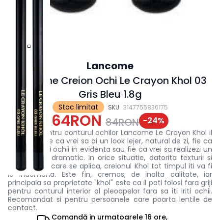
Lancome
Lancome Creion Ochi Le Crayon Khol 03
Gris Bleu 1.8g
Stoc limitat
SKU
3147755836175
64RON
-
24
%
84RON
Creionul pentru conturul ochilor Lancome Le Crayon Khol il
poti folosi fie ca vrei sa ai un look lejer, natural de zi, fie ca
vrei sa iti pui ochii in evidenta sau fie ca vrei sa realizezi un
look intens, dramatic. In orice situatie, datorita texturii si
usurintei cu care se aplica, creionul Khol tot timpul iti va fi
la indemana. Este fin, cremos, de inalta calitate, iar
principala sa proprietate "khol" este ca il poti folosi fara griji
pentru conturul interior al pleoapelor fara sa iti iriti ochii.
Recomandat si pentru persoanele care poarta lentile de
contact.
Comandă in
urmatoarele
16 ore,