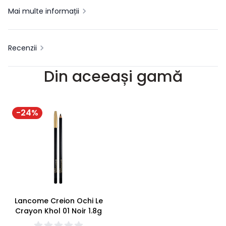
Mai multe informații
Recenzii
Din aceeași gamă
-
24
%
Lancome Creion Ochi Le
Crayon Khol 01 Noir 1.8g