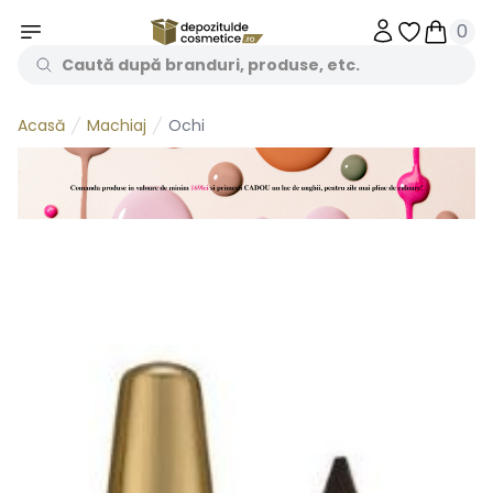
0
Obiecte în 
Obiecte
Machiaj
Ochi
Acasă