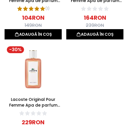
Femme Apa de parfum
Femme Apa de parfum
40ml
60ml
(
1
)
104
RON
164
RON
149
RON
239
RON
ADAUGĂ ÎN COȘ
ADAUGĂ ÎN COȘ
-
30
%
Lacoste Original Pour
Femme Apa de parfum
100ml
229
RON