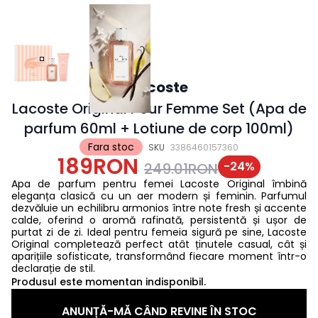
Lacoste
Lacoste Original Pour Femme Set (Apa de
parfum 60ml + Lotiune de corp 100ml)
Fara stoc
SKU
3386460157360
189RON
-
24
%
249.01RON
Apa de parfum pentru femei Lacoste Original îmbină
eleganța clasică cu un aer modern și feminin. Parfumul
dezvăluie un echilibru armonios între note fresh și accente
calde, oferind o aromă rafinată, persistentă și ușor de
purtat zi de zi. Ideal pentru femeia sigură pe sine, Lacoste
Original completează perfect atât ținutele casual, cât și
aparițiile sofisticate, transformând fiecare moment într-o
declarație de stil.
Produsul este momentan indisponibil.
ANUNȚĂ-MĂ CÂND REVINE ÎN STOC