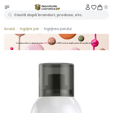
0
Obiecte în 
Obiecte
Ingrijire par
Ingrijirea parului
Acasă