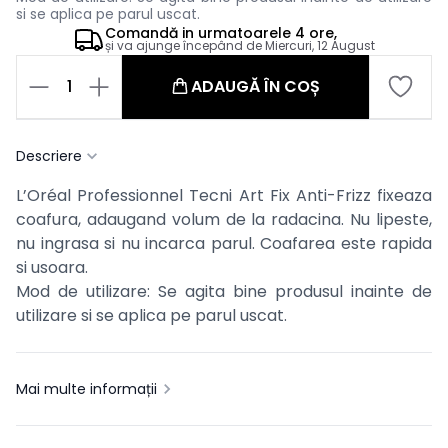
si se aplica pe parul uscat.
Comandă in
urmatoarele
4 ore,
și va ajunge începând de
Miercuri, 12 August
1
ADAUGĂ ÎN COȘ
Descriere
L’Oréal Professionnel Tecni Art Fix Anti-Frizz fixeaza
coafura, adaugand volum de la radacina. Nu lipeste,
nu ingrasa si nu incarca parul. Coafarea este rapida
si usoara.
Mod de utilizare: Se agita bine produsul inainte de
utilizare si se aplica pe parul uscat.
Mai multe informații