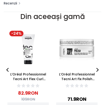
Recenzii
Din aceeași gamă
-
24
%
L’Oréal Professionnel
L’Oréal Professionnel
Tecni Art Flex Curl
Tecni Art Fix Polish
Bounce Crema
Ceara Modelatoare
Modelatoare 200ml
75ml
82.9
RON
71.9
RON
109
RON