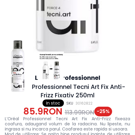
L’Oréal Professionnel
L’Oréal Professionnel Tecni Art Fix Anti-
Frizz Fixativ 250ml
In stoc
SKU
30162822
85.9RON
-
25
%
113.99RON
L’Oréal Professionnel Tecni Art Fix Anti-Frizz fixeaza
coafura, adaugand volum de la radacina. Nu lipeste, nu
ingrasa si nu incarca parul. Coafarea este rapida si usoara.
Mod de utilizare: Se agita bine produsul inainte de utilizare