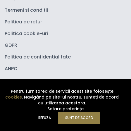
Termeni si conditii
Politica de retur
Politica cookie-uri
GDPR
Politica de confidentialitate
ANPC
Pentru furnizarea de servicii acest site folosește
cookies
. Navigând pe site-ul nostru, sunteți de acord
cu utilizarea acestora.
Setare preferințe
Copyright ©
2026
Depozituldecosmetice.ro. Toate
drepturile sunt rezervate.
REFUZĂ
SUNT DE ACORD