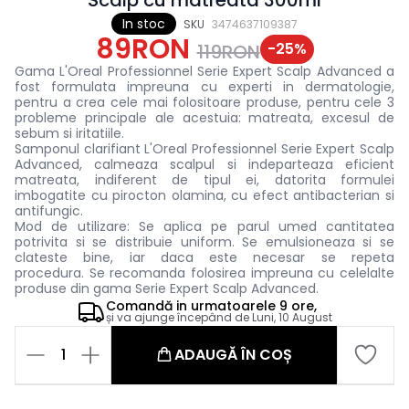
In stoc
SKU
3474637109387
89RON
-
25
%
119RON
Gama L'Oreal Professionnel Serie Expert Scalp Advanced a
fost formulata impreuna cu experti in dermatologie,
pentru a crea cele mai folositoare produse, pentru cele 3
probleme principale ale acestuia: matreata, excesul de
sebum si iritatiile.
Samponul clarifiant L'Oreal Professionnel Serie Expert Scalp
Advanced, calmeaza scalpul si indeparteaza eficient
matreata, indiferent de tipul ei, datorita formulei
imbogatite cu pirocton olamina, cu efect antibacterian si
antifungic.
Mod de utilizare:
Se aplica pe parul umed cantitatea
potrivita si se distribuie uniform. Se emulsioneaza si se
clateste bine, iar daca este necesar se repeta
procedura.
Se recomanda folosirea impreuna cu celelalte
produse din gama Serie Expert Scalp Advanced.
Comandă in
urmatoarele
9 ore,
și va ajunge începând de
Luni, 10 August
1
ADAUGĂ ÎN COȘ