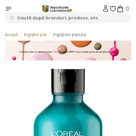
0
Obiecte în 
Obiecte
Ingrijire par
Ingrijirea parului
Acasă