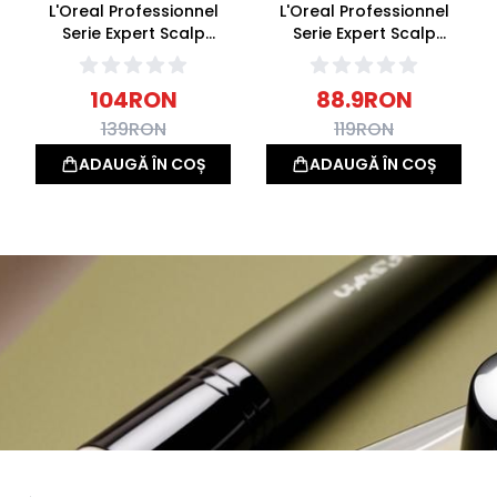
L'Oreal Professionnel
L'Oreal Professionnel
Serie Expert Scalp
Serie Expert Scalp
Advanced Tratament
Advanced Sampon
calmant pentru Scalp
calmant pentru Scalp
104
RON
88.9
RON
sensibil 200ml
sensibil 300ml
139
RON
119
RON
ADAUGĂ ÎN COȘ
ADAUGĂ ÎN COȘ