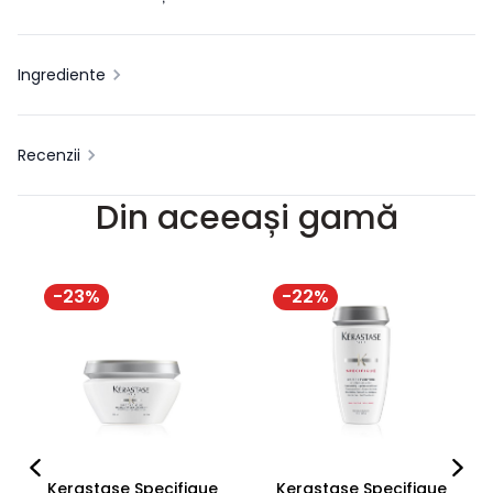
Ingrediente
Recenzii
Din aceeași gamă
-
23
%
-
22
%
Kerastase Specifique
Kerastase Specifique