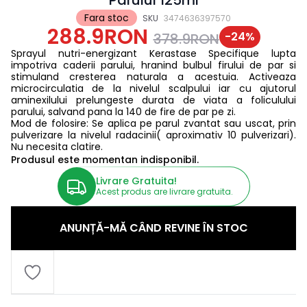
Parului 125ml
Fara stoc
SKU
3474636397570
288.9RON
-
24
%
378.9RON
Sprayul nutri-energizant Kerastase Specifique lupta
impotriva caderii parului, hranind bulbul firului de par si
stimuland cresterea naturala a acestuia. Activeaza
microcirculatia de la nivelul scalpului iar cu ajutorul
aminexilului prelungeste durata de viata a foliculului
parului, salvand pana la 140 de fire de par pe zi.
Mod de folosire: Se aplica pe parul zvantat sau uscat, prin
pulverizare la nivelul radacinii( aproximativ 10 pulverizari).
Nu necesita clatire.
Produsul este momentan indisponibil.
Livrare Gratuita!
Acest produs are livrare gratuita.
ANUNȚĂ-MĂ CÂND REVINE ÎN STOC