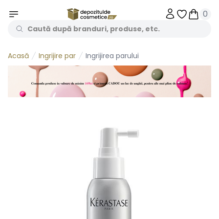
0
Obiecte în 
Obiecte
Ingrijire par
Ingrijirea parului
Acasă