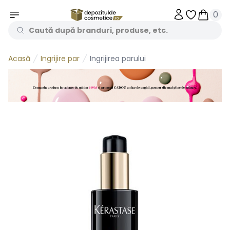
0
Obiecte în 
Obiecte
Ingrijire par
Ingrijirea parului
Acasă