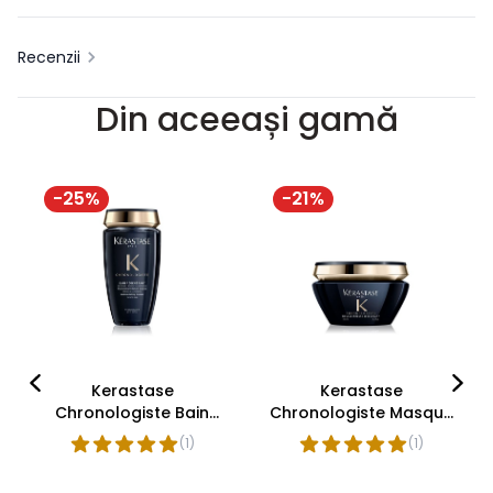
Recenzii
Din aceeași gamă
-
25
%
-
21
%
Kerastase
Kerastase
Chronologiste Bain
Chronologiste Masque
Regenerant Sampon
Intense Regenerant
(
1
)
(
1
)
250ml
Masca Par 200ml