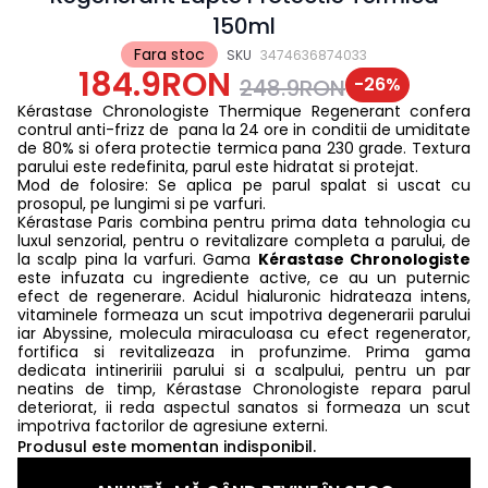
150ml
Fara stoc
SKU
3474636874033
184.9RON
-
26
%
248.9RON
Kérastase Chronologiste Thermique Regenerant confera
contrul anti-frizz de pana la 24 ore in conditii de umiditate
de 80% si ofera protectie termica pana 230 grade. Textura
parului este redefinita, parul este hidratat si protejat.
Mod de folosire: Se aplica pe parul spalat si uscat cu
prosopul, pe lungimi si pe varfuri.
Kérastase Paris combina pentru prima data tehnologia cu
luxul senzorial, pentru o revitalizare completa a parului, de
la scalp pina la varfuri. Gama
Kérastase Chronologiste
este infuzata cu ingrediente active, ce au un puternic
efect de regenerare. Acidul hialuronic hidrateaza intens,
vitaminele formeaza un scut impotriva degenerarii parului
iar Abyssine, molecula miraculoasa cu efect regenerator,
fortifica si revitalizeaza in profunzime. Prima gama
dedicata intineririii parului si a scalpului, pentru un par
neatins de timp, Kérastase Chronologiste repara parul
deteriorat, ii reda aspectul sanatos si formeaza un scut
impotriva factorilor de agresiune externi.
Produsul este momentan indisponibil.