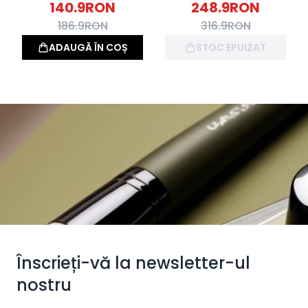
140.9
RON
248.9
RON
186.9
RON
316.9
RON
ADAUGĂ ÎN COȘ
STOC EPUIZAT
Înscrieți-vă la newsletter-ul
nostru