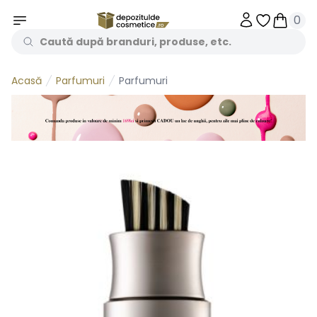
0
Obiecte în 
Obiecte
Parfumuri
Parfumuri
Acasă