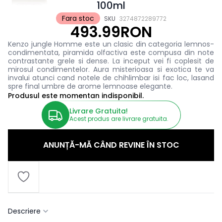
100ml
Fara stoc
SKU
3274872289772
493.99RON
Kenzo jungle Homme este un clasic din categoria lemnos-
condimentata, piramida olfactiva este compusa din note
contrastante grele si dense. La inceput vei fi coplesit de
mirosul condimentelor. Aura misterioasa si exotica te va
invalui atunci cand notele de chihlimbar isi fac loc, lasand
spre final umbre de arome lemnoase elegante.
Produsul este momentan indisponibil.
Livrare Gratuita!
Acest produs are livrare gratuita.
ANUNȚĂ-MĂ CÂND REVINE ÎN STOC
Descriere