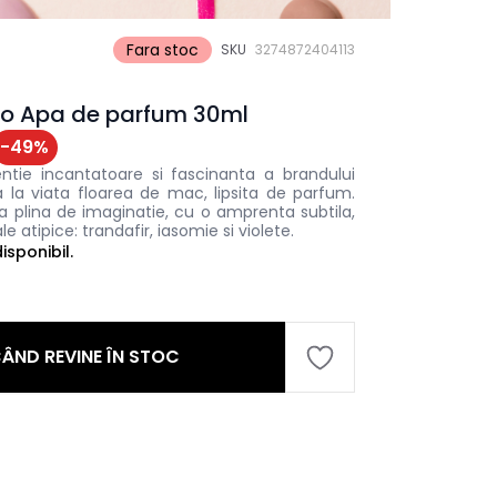
Fara stoc
SKU
3274872404113
zo Apa de parfum 30ml
-
49
%
ntie incantatoare si fascinanta a brandului
 la viata floarea de mac, lipsita de parfum.
 plina de imaginatie, cu o amprenta subtila,
 atipice: trandafir, iasomie si violete.
sponibil.
ÂND REVINE ÎN STOC