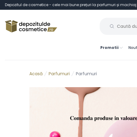
Depozitul de cosmetice - cele mai bune prețuri la parfumuri și machiaj
Promotii
Nout
Parfumuri
Parfumuri
Acasă