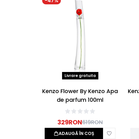
-
47
%
Livrare gratuita
Kenzo Flower By Kenzo Apa
Ken
de parfum 100ml
329
RON
619
RON
ADAUGĂ ÎN COȘ