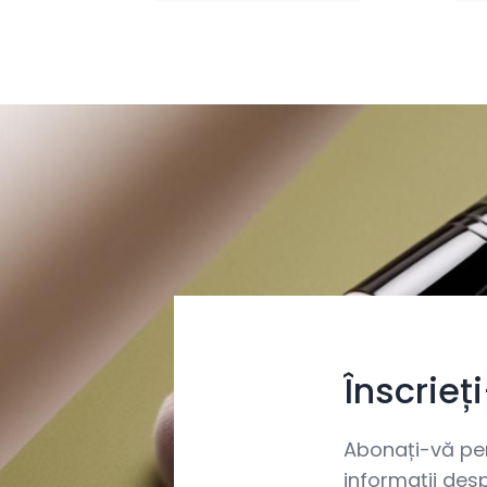
Înscrieț
Abonați-vă pent
informații desp