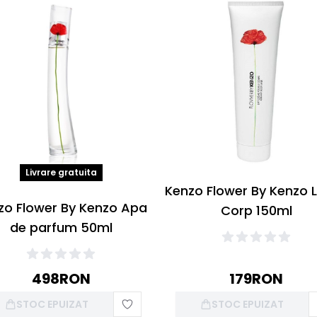
Livrare gratuita
Kenzo Flower By Kenzo 
zo Flower By Kenzo Apa
Corp 150ml
de parfum 50ml
498
RON
179
RON
STOC EPUIZAT
STOC EPUIZAT