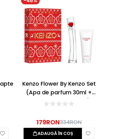
-
46
%
Lapte
Kenzo Flower By Kenzo Set
(Apa de parfum 30ml +
Lotiune de corp 75ml)
179
RON
334
RON
ADAUGĂ ÎN COȘ