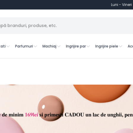
Luni - Vineri
ati
Parfumuri
Machiaj
Ingrijire par
Ingrijire piele
Ac