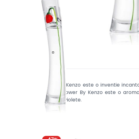
Flower By Kenzo este o inventie incanta
parfum. Flower By Kenzo este o aroma p
iasomie si violete.