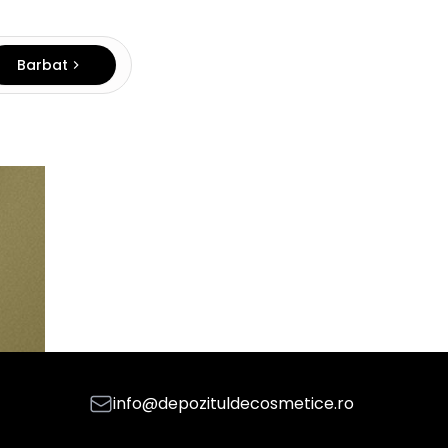
Barbat
info@depozituldecosmetice.ro