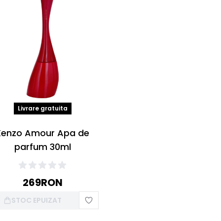
Livrare gratuita
Kenzo Amour Apa de
parfum 30ml
269
RON
STOC EPUIZAT