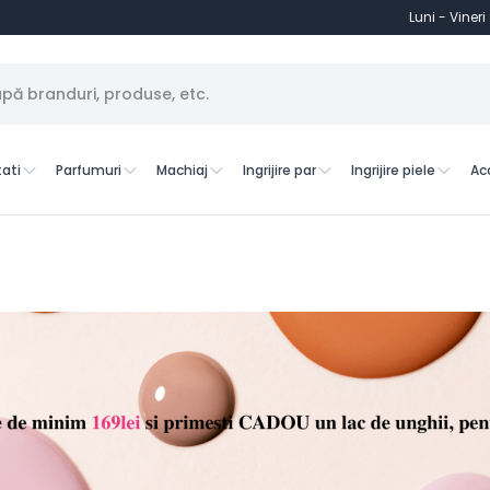
Luni - Vineri
ati
Parfumuri
Machiaj
Ingrijire par
Ingrijire piele
Ac