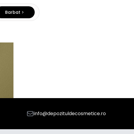
Barbat
info@depozituldecosmetice.ro