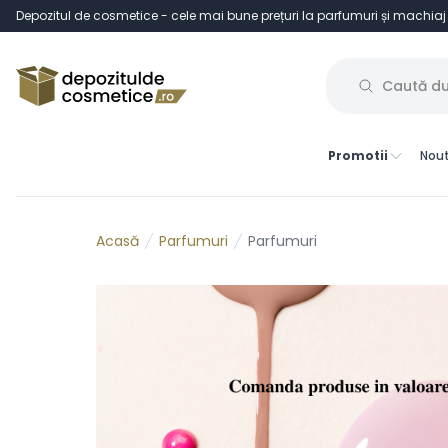
Depozitul de cosmetice - cele mai bune prețuri la parfumuri și machiaj
Promotii
Nout
Parfumuri
Parfumuri
Acasă