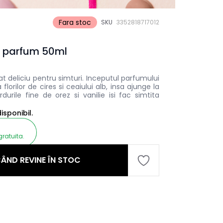
Fara stoc
SKU
3352818717012
 parfum 50ml
 deliciu pentru simturi. Inceputul parfumului
florilor de cires si ceaiului alb, insa ajunge la
urile fine de orez si vanilie isi fac simtita
sponibil.
gratuita.
ÂND REVINE ÎN STOC