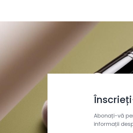
Înscrieț
Abonați-vă pent
informații desp