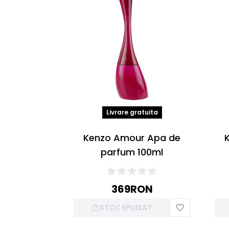
Livrare gratuita
Kenzo Amour Apa de
parfum 100ml
369
RON
STOC EPUIZAT