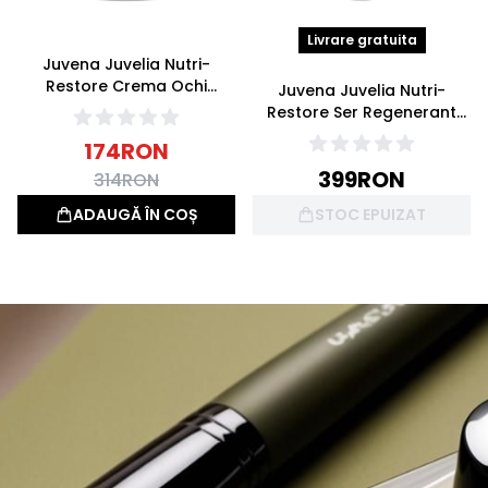
Livrare gratuita
Juvena Juvelia Nutri-
Restore Crema Ochi
Juvena Juvelia Nutri-
Regeneranta Antirid 15ml
Restore Ser Regenerant
Antirid 30ml
174
RON
399
RON
314
RON
ADAUGĂ ÎN COȘ
STOC EPUIZAT