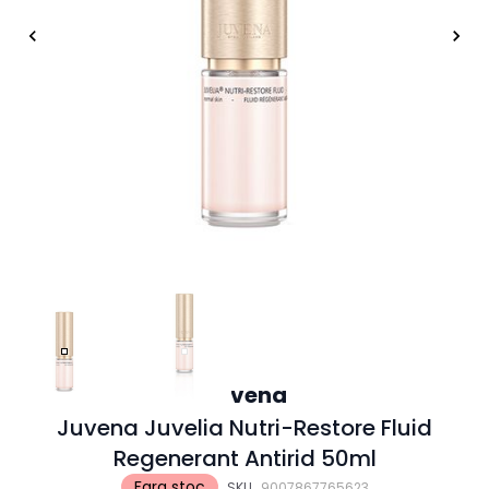
Juvena
Juvena Juvelia Nutri-Restore Fluid
Regenerant Antirid 50ml
Fara stoc
SKU
9007867765623