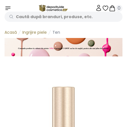
0
Obiecte în 
Obiecte
Ingrijire piele
Ten
Acasă