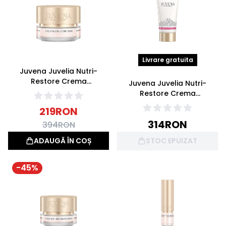
Livrare gratuita
Juvena Juvelia Nutri-
Restore Crema
Juvena Juvelia Nutri-
Regeneranta Antirid 50ml
Restore Crema
Regeneranta Antirid pentru
219
RON
Gat si Decolteu 75ml
314
RON
394
RON
ADAUGĂ ÎN COȘ
STOC EPUIZAT
-
45
%