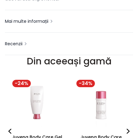
Mai multe informații
Recenzii
Din aceeași gamă
-
24
%
-
34
%
Juvena Body Care Gel
Juvena Body Care