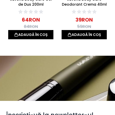
de Dus 200ml
Deodorant Crema 40ml
64
RON
39
RON
84
RON
59
RON
ADAUGĂ ÎN COȘ
ADAUGĂ ÎN COȘ