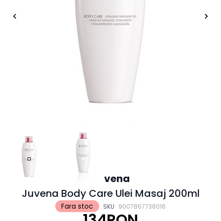
Juvena
Juvena Body Care Ulei Masaj 200ml
Fara stoc
SKU
9007867738016
134RON