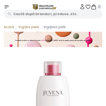
0
Obiecte în 
Obiecte
Ingrijire piele
Ingrijirea pielii
Acasă