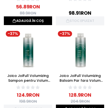
56.89
RON
98.91
RON
88.9
RON
ADAUGĂ ÎN COȘ
STOC EPUIZAT
-
37
%
-
37
%
Joico JoiFull Volumizing
Joico JoiFull Volumizing
Sampon pentru Volum
Balsam Par fara Volum
1000ml
1000ml
124.9
RON
128.9
RON
198.9
RON
204.9
RON