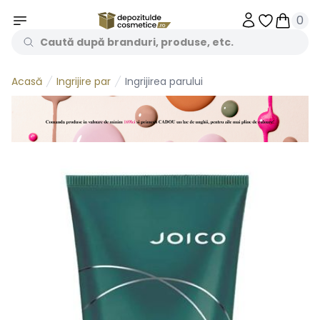
0
Obiecte în 
Obiecte
Ingrijire par
Ingrijirea parului
Acasă