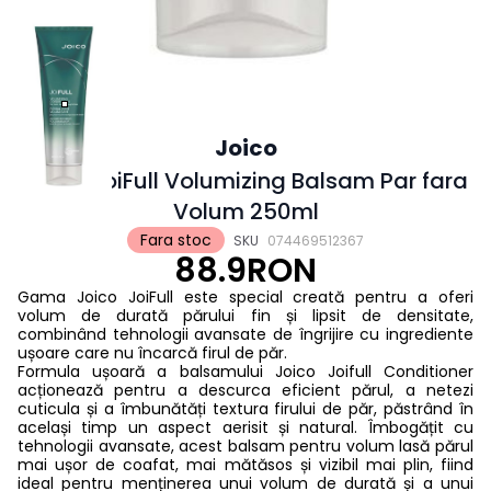
Joico
Joico JoiFull Volumizing Balsam Par fara
Volum 250ml
Fara stoc
SKU
074469512367
88.9RON
Gama Joico JoiFull este special creată pentru a oferi
volum de durată părului fin și lipsit de densitate,
combinând tehnologii avansate de îngrijire cu ingrediente
ușoare care nu încarcă firul de păr.
Formula ușoară a balsamului Joico Joifull Conditioner
acționează pentru a descurca eficient părul, a netezi
cuticula și a îmbunătăți textura firului de păr, păstrând în
același timp un aspect aerisit și natural. Îmbogățit cu
tehnologii avansate, acest balsam pentru volum lasă părul
mai ușor de coafat, mai mătăsos și vizibil mai plin, fiind
ideal pentru menținerea unui volum de durată și a unui