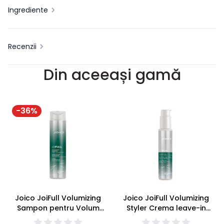
Ingrediente
Recenzii
Din aceeași gamă
-
36
%
Joico JoiFull Volumizing
Joico JoiFull Volumizing
Sampon pentru Volum
Styler Crema leave-in
300ml
pentru Volum 100ml