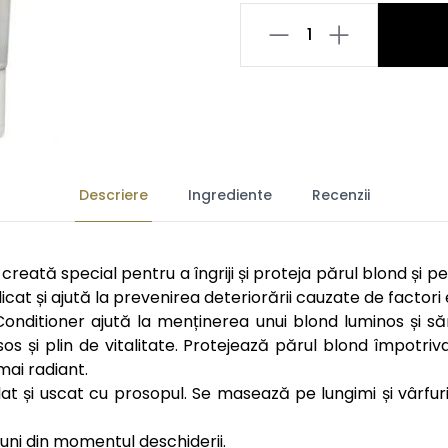
1
Descriere
Ingrediente
Recenzii
creată special pentru a îngriji și proteja părul blond și 
licat și ajută la prevenirea deteriorării cauzate de factor
Conditioner ajută la menținerea unui blond luminos și să
 și plin de vitalitate. Protejează părul blond împotriva
mai radiant.
lat și uscat cu prosopul. Se masează pe lungimi și vârfuri
uni din momentul deschiderii.