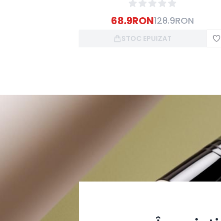
68.9
RON
128.9
RON
STOC EPUIZAT