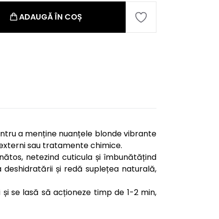
ADAUGĂ ÎN COȘ
pentru a menține nuanțele blonde vibrante
i externi sau tratamente chimice.
nătos, netezind cuticula și îmbunătățind
 deshidratării și redă suplețea naturală,
 și se lasă să acționeze timp de 1-2 min,