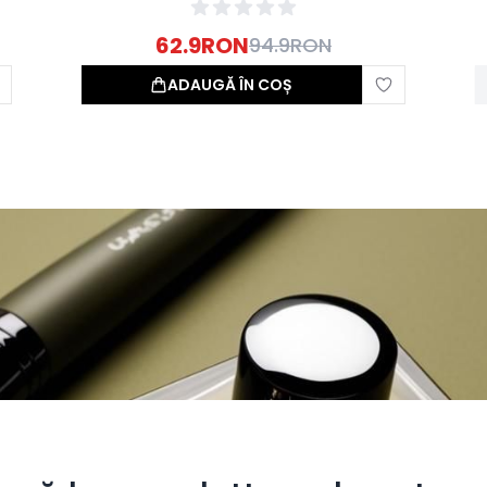
62.9
RON
94.9
RON
ADAUGĂ ÎN COȘ