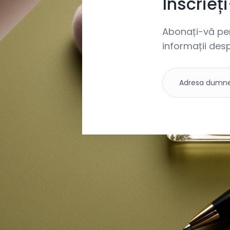
Înscrieț
Abonați-vă pent
informații desp