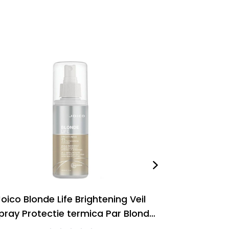
-
46
%
Joico Blonde Life Brightening Veil
Joico Blonde 
pray Protectie termica Par Blond
Glow U
150ml