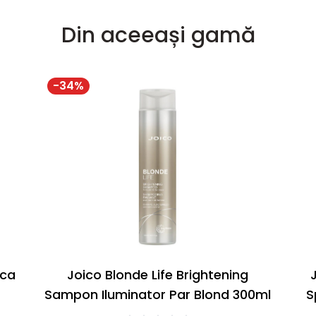
Din aceeași gamă
-
34
%
sca
Joico Blonde Life Brightening
Sampon Iluminator Par Blond 300ml
S