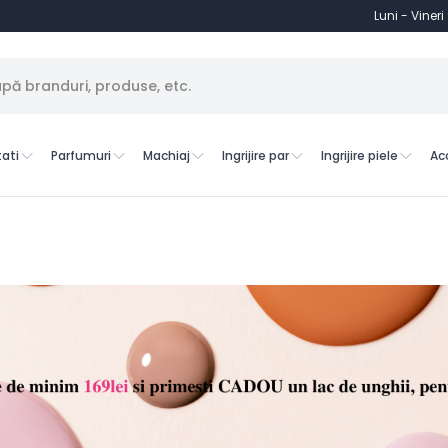
Luni - Vineri
ati
Parfumuri
Machiaj
Ingrijire par
Ingrijire piele
Ac