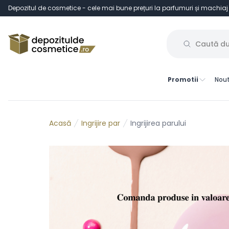
Depozitul de cosmetice - cele mai bune prețuri la parfumuri și machiaj
Promotii
Nout
Ingrijire par
Ingrijirea parului
Acasă