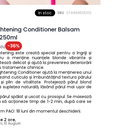
In stoc
SKU
074469513203
ightening Conditioner Balsam
 250ml
-
36
%
ON
ening este creată special pentru a îngriji și
tru a menține nuanțele blonde vibrante și
tează delicat și ajută la prevenirea deteriorării
au tratamente chimice.
ightening Conditioner ajută la menținerea unui
ezind cuticula și îmbunătățind textura părului
 plin de vitalitate. Protejează părul blond
dă suplețea naturală, lăsând părul mai ușor de
e părul spălat și uscat cu prosopul. Se masează
asă să acționeze timp de 1-2 min, după care se
m PAO: 18 luni din momentul deschiderii.
le
2 ore,
ni, 10 August