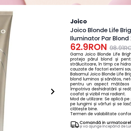
Joico
Joico Blonde Life Br
Iluminator Par Blond
62.9RON
98.91R
Gama Joico Blonde Life Bright
proteja părul blond și pen
strălucitoare, în timp ce hidra
cauzate de factori externi s
Balsamul Joico Blonde Life Br
blond luminos și sănătos, net
pentru un aspect mătăsos și
împotriva deshidratării și re
coafat și vizibil mai radiant.
Mod de utilizare: Se aplică p
pe lungimi și vârfuri și se l
clătește bine.
Termen de valabilitate confor
Comandă in
urmatoare
și va ajunge începând de
Lu