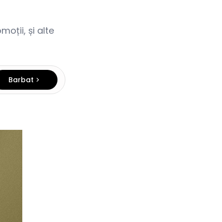
oții, și alte
Barbat