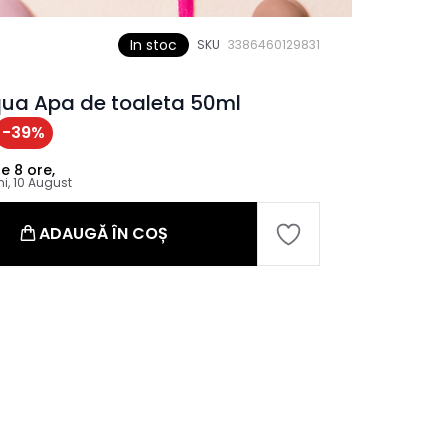
In stoc
SKU
3386460129831
a Apa de toaleta 50ml
-
39
%
le
8 ore,
ni, 10 August
ADAUGĂ ÎN COȘ