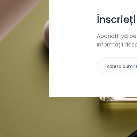
Înscrieț
Abonați-vă pent
informații desp