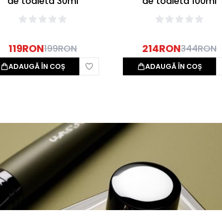
de toaleta 30ml
de toaleta 100ml
119
RON
214
RON
199
RON
344
RON
ADAUGĂ ÎN COȘ
ADAUGĂ ÎN COȘ