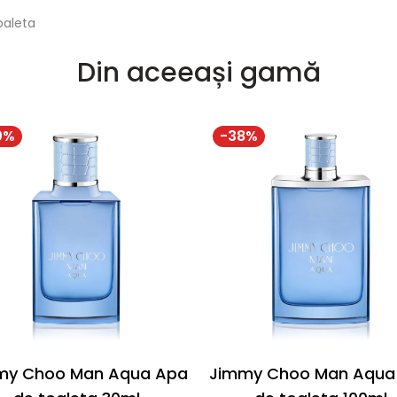
oaleta
Din aceeași gamă
0
%
-
38
%
my Choo Man Aqua Apa
Jimmy Choo Man Aqua