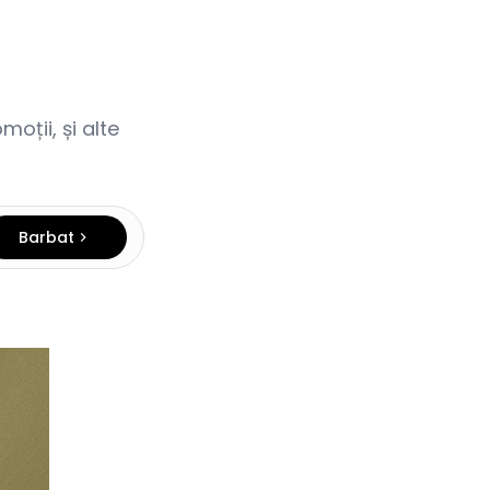
oții, și alte
Barbat