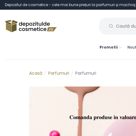
Depozitul de cosmetice - cele mai bune prețuri la parfumuri și machiaj
Promotii
Nout
Parfumuri
Parfumuri
Acasă