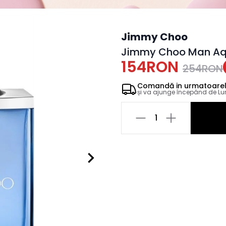
Jimmy Choo
Jimmy Choo Man Aqu
154RON
254RON
Comandă in
urmatoare
și va ajunge începând de
Lu
1