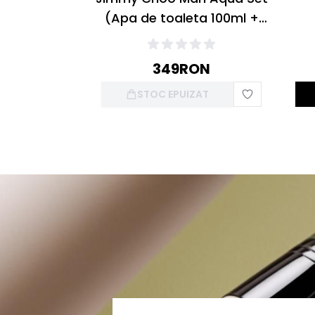
(Apa de toaleta 100ml +
Apa de toaleta 7,5ml + Gel
de dus 75ml)
349
RON
STOC EPUIZAT