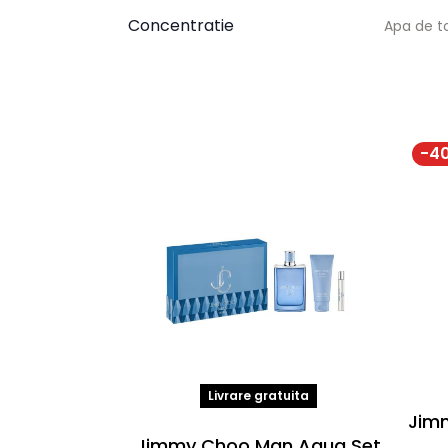
Concentratie
Apa de t
-
4
Livrare gratuita
Jim
Jimmy Choo Man Aqua Set