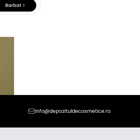
Barbat
info@depozituldecosmetice.ro