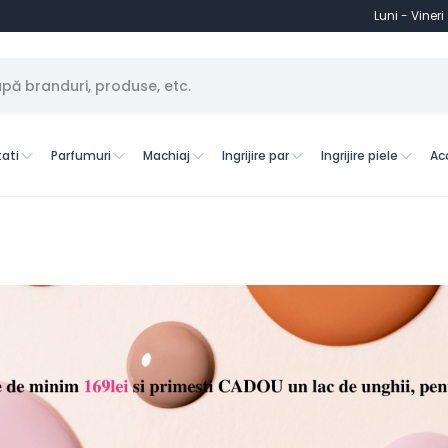
Luni - Vineri
ati
Parfumuri
Machiaj
Ingrijire par
Ingrijire piele
Ac