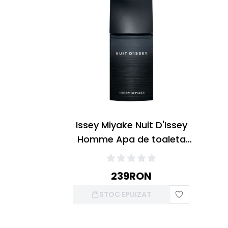
Issey Miyake Nuit D'Issey
Homme Apa de toaleta
75ml
239
RON
STOC EPUIZAT