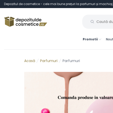
Depozitul de cosmetice - cele mai bune prețuri la parfumuri și machiaj
Promotii
Nout
Parfumuri
Parfumuri
Acasă