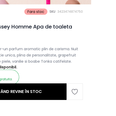
Fara stoc
SKU
3423474874750
'Issey Homme Apa de toaleta
ntr-un parfum aromatic plin de carisma. Nuit
e unica, plina de personalitate, grapefruit
piele, vanilie si boabe Tonka catifelate.
sponibil.
gratuita.
ÂND REVINE ÎN STOC