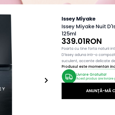
Issey Miyake
Issey Miyake Nuit D
125ml
339.01RON
Poarta cu tine forta naturii i
D’Issey aduna intr-o compoziti
suculent, accente delicate de 
Produsul este momentan indi
Livrare Gratuita!
Acest produs are livrare 
ANUNȚĂ-MĂ C