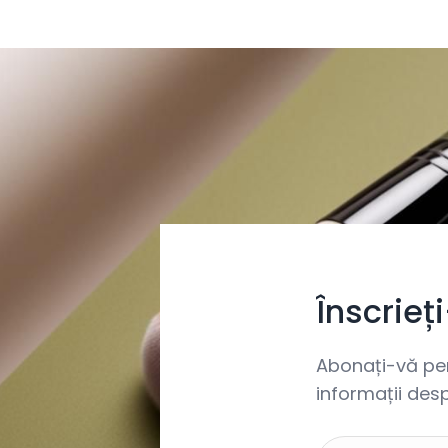
Înscrieț
Abonați-vă pent
informații desp