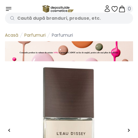
0
Obiecte în 
Obiecte
Parfumuri
Parfumuri
Acasă