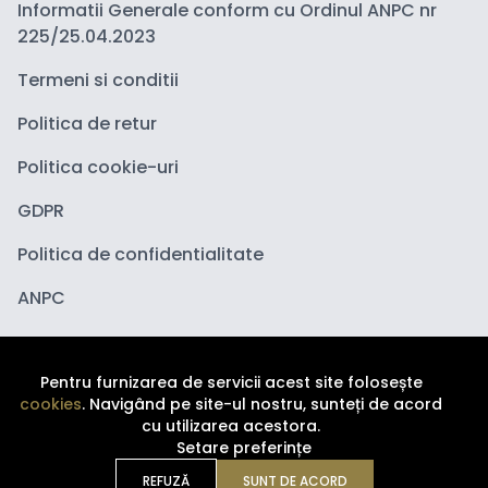
Informatii Generale conform cu Ordinul ANPC nr
225/25.04.2023
Termeni si conditii
Politica de retur
Politica cookie-uri
GDPR
Politica de confidentialitate
ANPC
Pentru furnizarea de servicii acest site folosește
cookies
. Navigând pe site-ul nostru, sunteți de acord
cu utilizarea acestora.
Setare preferințe
Copyright ©
2026
Depozituldecosmetice.ro. Toate
drepturile sunt rezervate.
REFUZĂ
SUNT DE ACORD