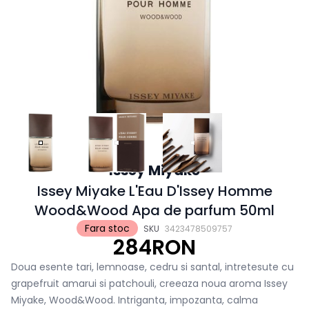
Issey Miyake
Issey Miyake L'Eau D'Issey Homme
Wood&Wood Apa de parfum 50ml
Fara stoc
SKU
3423478509757
284RON
Doua esente tari, lemnoase, cedru si santal, intretesute cu
grapefruit amarui si patchouli, creeaza noua aroma Issey
Miyake, Wood&Wood. Intriganta, impozanta, calma