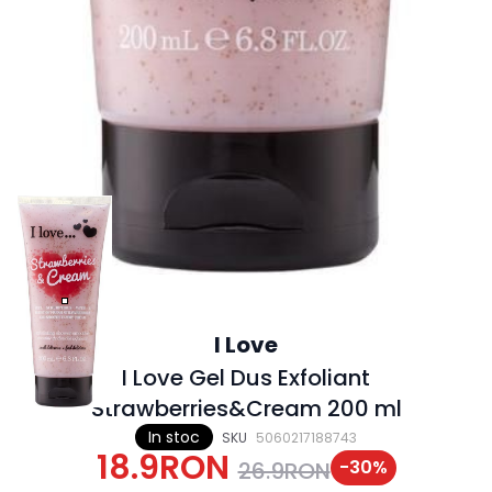
I Love
I Love Gel Dus Exfoliant
Strawberries&Cream 200 ml
In stoc
SKU
5060217188743
18.9RON
-
30
%
26.9RON