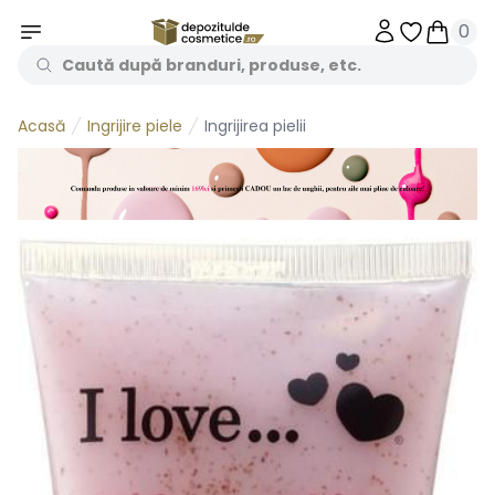
0
Obiecte în 
Obiecte
Ingrijire piele
Ingrijirea pielii
Acasă