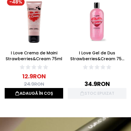
-
48
%
I Love Crema de Maini
I Love Gel de Dus
Strawberries&Cream 75ml
Strawberries&Cream 750
ml
12.9
RON
34.9
RON
24.9
RON
ADAUGĂ ÎN COȘ
STOC EPUIZAT