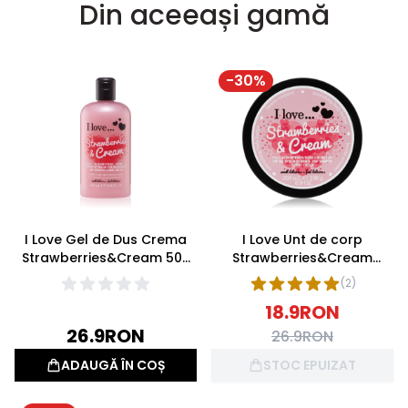
Din aceeași gamă
-
30
%
I Love Gel de Dus Crema
I Love Unt de corp
Strawberries&Cream 500
Strawberries&Cream
ml
200ml
(
2
)
18.9
RON
26.9
RON
26.9
RON
ADAUGĂ ÎN COȘ
STOC EPUIZAT