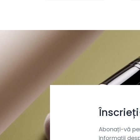
Înscrieț
Abonați-vă pent
informații desp