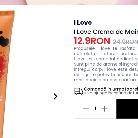
I Love
I Love Crema de Ma
12.9RON
24.9RO
Produsele I love te rasfata
catifelata si ii ofera hidratar
I love este brandul dedicat s
Sunt pline de arome si ingredi
intregul corp. I love este de
de ingrijire potrivite oricarei
mai speciale produse parfum
Comandă in
urmatoare
și va ajunge începând de
Lu
1