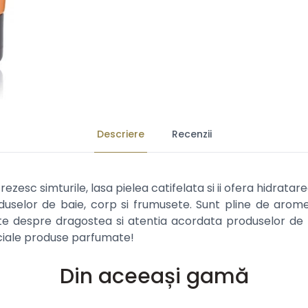
Descriere
Recenzii
ezesc simturile, lasa pielea catifelata si ii ofera hidratar
duselor de baie, corp si frumusete. Sunt pline de arome 
ste despre dragostea si atentia acordata produselor de in
eciale produse parfumate!
Din aceeași gamă