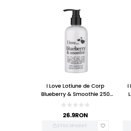
I Love Lotiune de Corp
I
Blueberry & Smoothie 250
ml
26.9
RON
STOC EPUIZAT