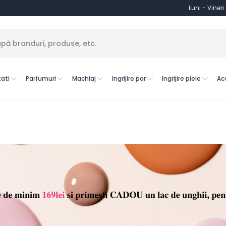
Luni - Vineri
ati
Parfumuri
Machiaj
Ingrijire par
Ingrijire piele
Ac