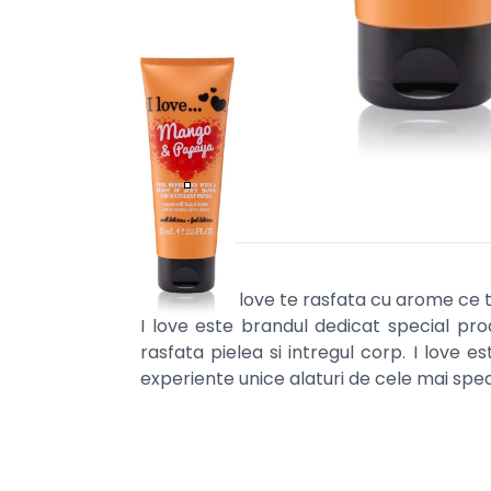
Produsele I love te rasfata cu arome ce tr
I love este brandul dedicat special pro
rasfata pielea si intregul corp. I love e
experiente unice alaturi de cele mai sp