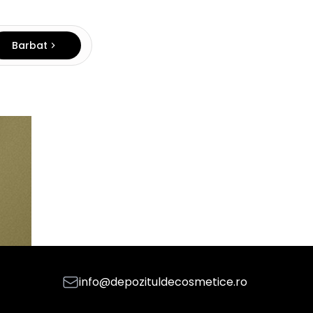
Barbat
info@depozituldecosmetice.ro