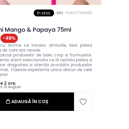
In stoc
SKU
5060217188385
ini Mango & Papaya 75ml
-
48
%
N
 cu arome ce trezesc simturile, lasa pielea
ea de care are nevoie.
pecial produselor de baie, corp si frumusete.
ente atent selectionate ce iti rasfata pielea si
spre dragostea si atentia acordata produselor
 femei. Traieste experiente unice alaturi de cele
ate!
le
2 ore,
ni, 10 August
ADAUGĂ ÎN COȘ