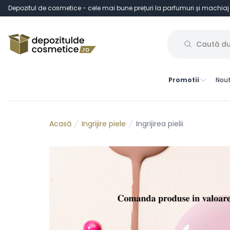
Depozitul de cosmetice - cele mai bune prețuri la parfumuri și machiaj
Promotii
Nout
Ingrijire piele
Ingrijirea pielii
Acasă