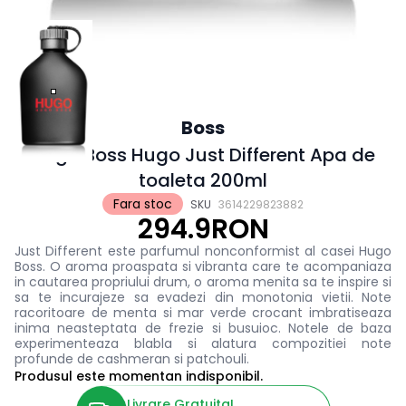
Boss
Hugo Boss Hugo Just Different Apa de
toaleta 200ml
Fara stoc
SKU
3614229823882
294.9RON
Just Different este parfumul nonconformist al casei Hugo
Boss. O aroma proaspata si vibranta care te acompaniaza
in cautarea propriului drum, o aroma menita sa te inspire si
sa te incurajeze sa evadezi din monotonia vietii. Note
racoritoare de menta si mar verde crocant imbratiseaza
inima neasteptata de frezie si busuioc. Notele de baza
experimenteaza blabla si alatura compozitiei note
profunde de cashmeran si patchouli.
Produsul este momentan indisponibil.
Livrare Gratuita!