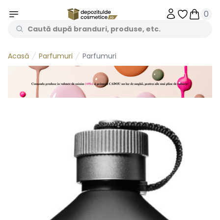
0
Obiecte în 
Obiecte
Parfumuri
Parfumuri
Acasă