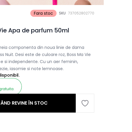
Fara stoc
SKU
737052802770
Vie Apa de parfum 50ml
treia componenta din noua linie de dama
oss Nuit. Desi este de culoare roz, Boss Ma Vie
ice si independente. Cu un aer feminin,
rezie, iasomie si note lemnoase.
sponibil.
gratuita.
ÂND REVINE ÎN STOC