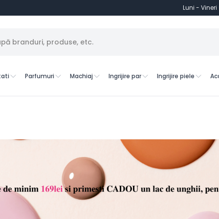
Luni - Vineri
ati
Parfumuri
Machiaj
Ingrijire par
Ingrijire piele
Ac