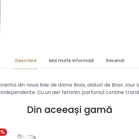
Descriere
Mai multe informații
Recenzii
enta din noua linie de dama Boss, alaturi de Boss Jour si 
i independente. Cu un aer feminin, parfumul contine tranda
Din aceeași gamă
8
%