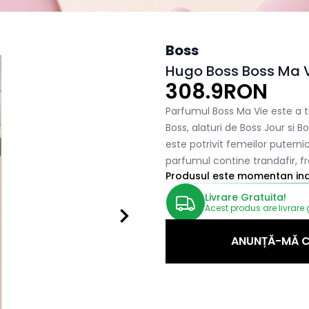
Boss
Hugo Boss Boss Ma 
308.9RON
Parfumul Boss Ma Vie este a 
Boss, alaturi de Boss Jour si B
este potrivit femeilor putern
parfumul contine trandafir, f
Produsul este momentan indi
Livrare Gratuita!
Acest produs are livrare 
ANUNȚĂ-MĂ C