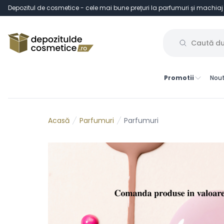
Depozitul de cosmetice - cele mai bune prețuri la parfumuri și machiaj
Promotii
Nout
Parfumuri
Parfumuri
Acasă