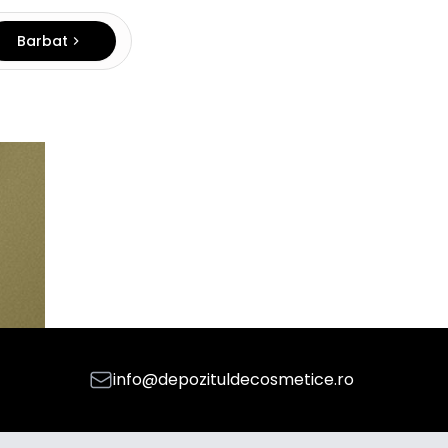
Barbat
info@depozituldecosmetice.ro