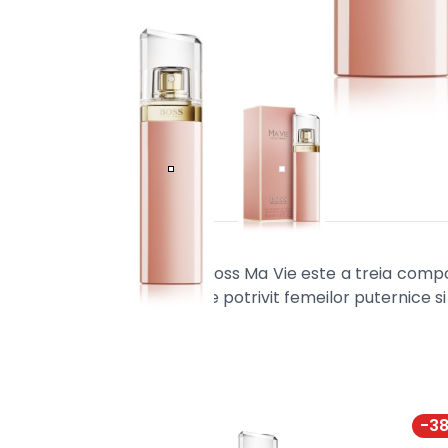
Parfumul Boss Ma Vie este a treia compon
Ma Vie este potrivit femeilor puternice s
-
3