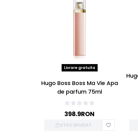
Livrare gratuita
Hug
Hugo Boss Boss Ma Vie Apa
de parfum 75ml
398.9
RON
STOC EPUIZAT