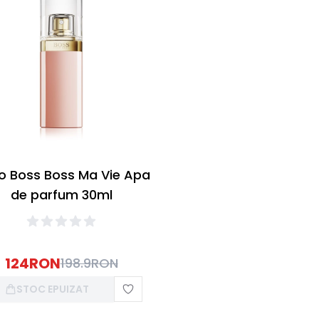
o Boss Boss Ma Vie Apa
de parfum 30ml
124
RON
198.9
RON
STOC EPUIZAT