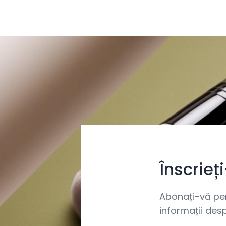
Înscrieț
Abonați-vă pent
informații desp