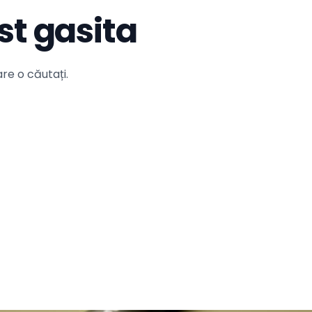
st gasita
re o căutați.