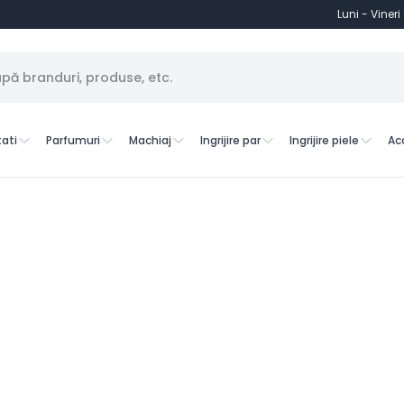
Luni - Vineri
ati
Parfumuri
Machiaj
Ingrijire par
Ingrijire piele
Ac