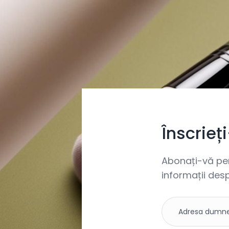
Înscrieț
Abonați-vă pent
informații desp