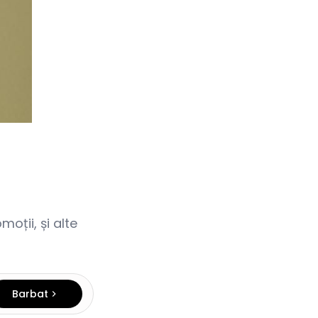
oții, și alte
Barbat