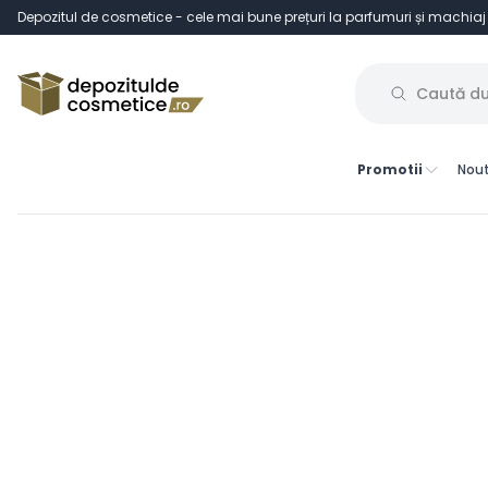
Depozitul de cosmetice - cele mai bune prețuri la parfumuri și machiaj
Promotii
Nout