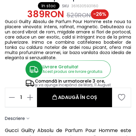
In stoc
SKU
3616305931160
389RON
-
26
%
529RON
Gucci Guilty Absolu de Parfum Pour Homme este noua ta
placere vinovata: intens, rafinat, magnetic. Debuteaza cu
un acord vibrat de rom, migdale amare si flori de portocal,
care aduce un aer exotic, cald si intrigant inca de la prima
pulverizare. Inima ce combina catifelarea boabelor de
tonka cu caldura notelor de ardei rosu picant, ofera mai
multa profunzime aromei, iar baza vanilata doza ideala de
eleganta si senzualitate.
Livrare Gratuita!
Acest produs are livrare gratuita.
Comandă in
urmatoarele
3 ore,
și va ajunge începând de
Marți, 11 August
1
ADAUGĂ ÎN COȘ
Descriere
Gucci Guilty Absolu de Parfum Pour Homme este