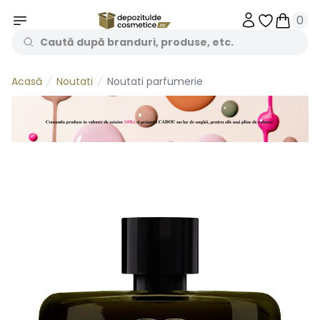
0
Obiecte în 
Obiecte
Noutati
Noutati parfumerie
Acasă