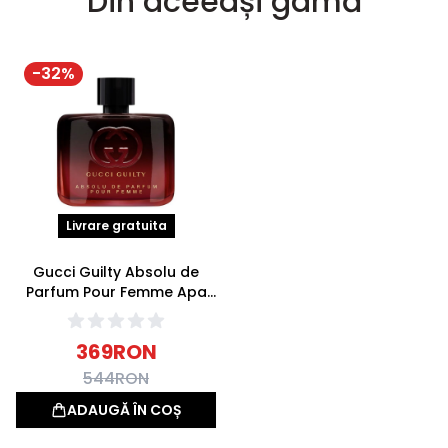
Din aceeași gamă
-
32
%
Livrare gratuita
Gucci Guilty Absolu de
Parfum Pour Femme Apa
de parfum 60ml
369
RON
544
RON
ADAUGĂ ÎN COȘ