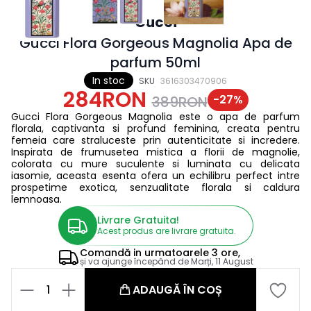
Gucci
Gucci Flora Gorgeous Magnolia Apa de
parfum 50ml
In stoc
SKU
3616303470906
284RON
-
27
%
389RON
Gucci Flora Gorgeous Magnolia este o apa de parfum
florala, captivanta si profund feminina, creata pentru
femeia care straluceste prin autenticitate si incredere.
Inspirata de frumusetea mistica a florii de magnolie,
colorata cu mure suculente si luminata cu delicata
iasomie, aceasta esenta ofera un echilibru perfect intre
prospetime exotica, senzualitate florala si caldura
lemnoasa.
Livrare Gratuita!
Acest produs are livrare gratuita.
Comandă in
urmatoarele
3 ore,
și va ajunge începând de
Marți, 11 August
1
ADAUGĂ ÎN COȘ