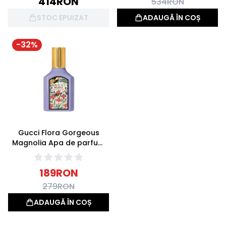
414
RON
534
RON
STOC EPUIZAT
ADAUGĂ ÎN COȘ
-
32
%
Gucci Flora Gorgeous
Magnolia Apa de parfum
30ml
189
RON
279
RON
ADAUGĂ ÎN COȘ