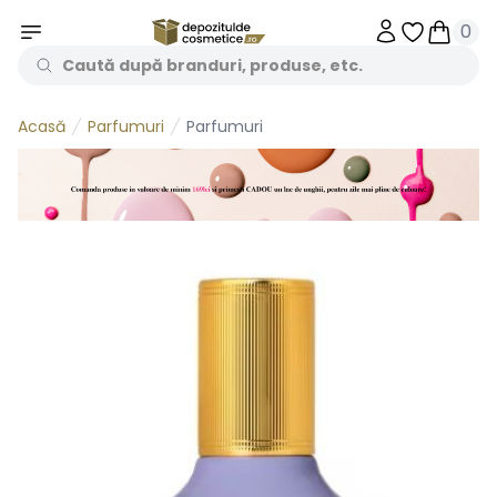
0
Obiecte în 
Obiecte
Parfumuri
Parfumuri
Acasă