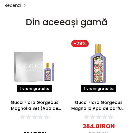
Recenzii
Din aceeași gamă
-
28
%
Livrare gratuita
Livrare gratuita
Gucci Flora Gorgeous
Gucci Flora Gorgeous
Magnolia Set (Apa de
Magnolia Apa de parfum
parfum 50ml + Apa de
100ml
parfum 10ml)
384.01
RON