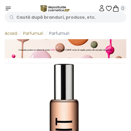
0
Obiecte în 
Obiecte
Parfumuri
Parfumuri
Acasă