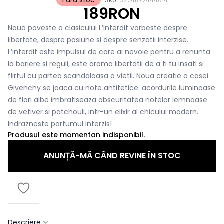
Fara stoc
SKU
3274872444614
189RON
Noua poveste a clasicului L’Interdit vorbeste despre
libertate, despre pasiune si despre senzatii interzise.
L’interdit este impulsul de care ai nevoie pentru a renunta
la bariere si reguli, este aroma libertatii de a fi tu insati si
flirtul cu partea scandaloasa a vietii. Noua creatie a casei
Givenchy se joaca cu note antitetice: acordurile luminoase
de flori albe imbratiseaza obscuritatea notelor lemnoase
de vetiver si patchouli, intr-un elixir al chicului modern.
Indrazneste parfumul interzis!
Produsul este momentan indisponibil.
ANUNȚĂ-MĂ CÂND REVINE ÎN STOC
Descriere