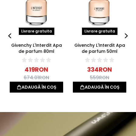
Livrare gratuita
Livrare gratuita
Givenchy L'Interdit Apa
Givenchy L'Interdit Apa
de parfum 80ml
de parfum 50ml
419
RON
334
RON
674.01
RON
559
RON
ADAUGĂ ÎN COȘ
ADAUGĂ ÎN COȘ