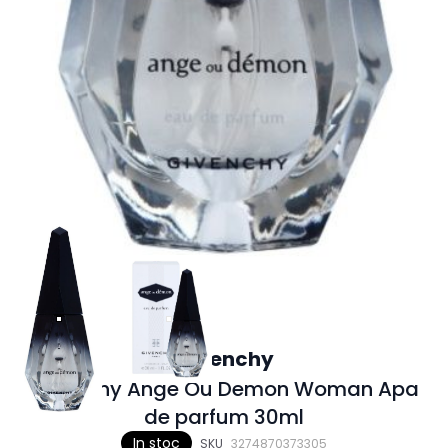
Givenchy
Givenchy Ange Ou Demon Woman Apa
de parfum 30ml
In stoc
SKU
3274870373305