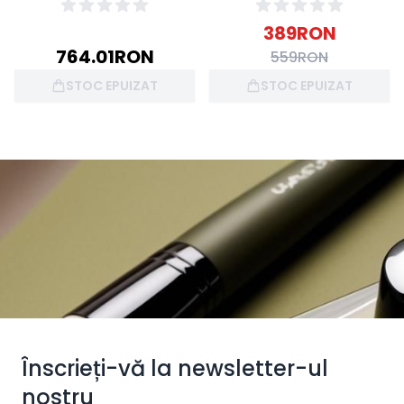
389
RON
764.01
RON
559
RON
STOC EPUIZAT
STOC EPUIZAT
Înscrieți-vă la newsletter-ul
nostru