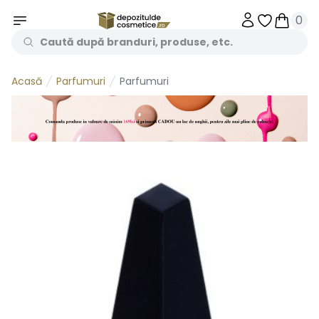
0
Obiecte în 
Obiecte
Parfumuri
Parfumuri
Acasă