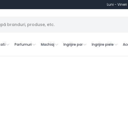
Luni - Vineri
ati
Parfumuri
Machiaj
Ingrijire par
Ingrijire piele
Ac