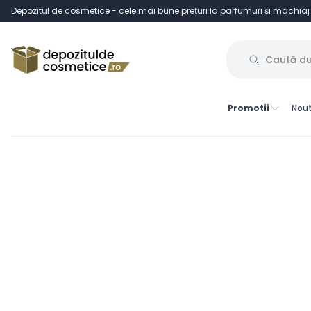
Depozitul de cosmetice - cele mai bune prețuri la parfumuri și machiaj
Promotii
Nout