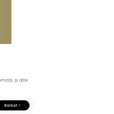
oții, și alte
Barbat