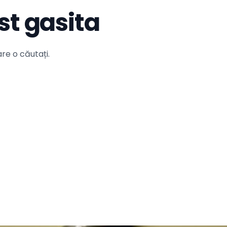
st gasita
re o căutați.