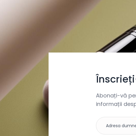
Înscrieț
Abonați-vă pent
informații desp