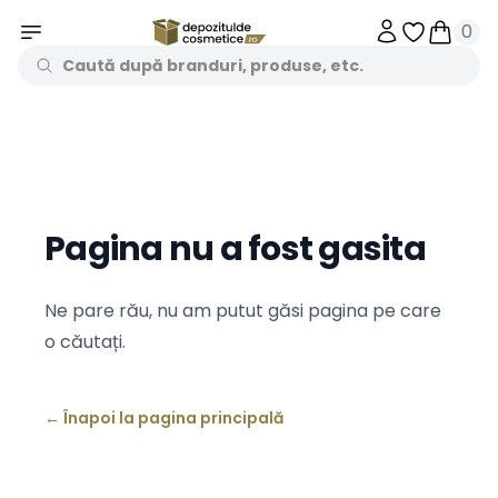
0
Obiecte în 
Obiecte
Pagina nu a fost gasita
Ne pare rău, nu am putut găsi pagina pe care
o căutați.
←
Înapoi la pagina principală