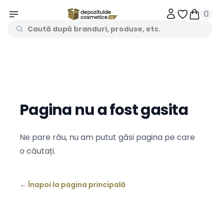
0
Obiecte în 
Obiecte
Pagina nu a fost gasita
Ne pare rău, nu am putut găsi pagina pe care
o căutați.
←
Înapoi la pagina principală