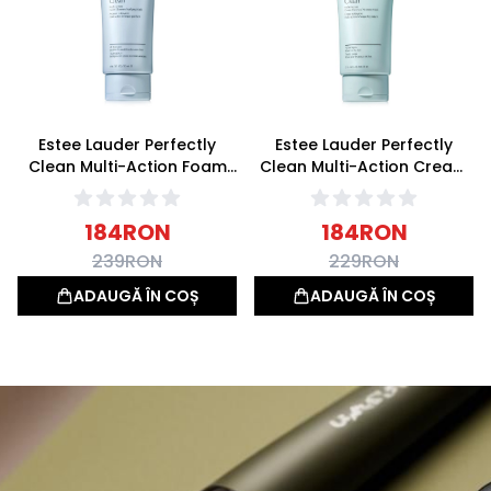
Estee Lauder Perfectly
Estee Lauder Perfectly
Clean Multi-Action Foam
Clean Multi-Action Cream
Cleanser/Purifying Mask
Cleanser/Moisture Mask
Demachiant Spuma Ten
Demachiant Crema Ten
184
RON
184
RON
Normal/Combinat 150ml
Uscat 150ml
239
RON
229
RON
ADAUGĂ ÎN COȘ
ADAUGĂ ÎN COȘ