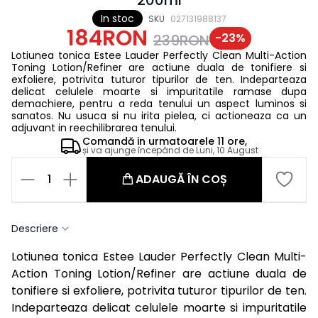
In stoc
SKU
027131988137
184RON
-
23
%
239RON
Lotiunea tonica Estee Lauder Perfectly Clean Multi-Action
Toning Lotion/Refiner are actiune duala de tonifiere si
exfoliere, potrivita tuturor tipurilor de ten. Indeparteaza
delicat celulele moarte si impuritatile ramase dupa
demachiere, pentru a reda tenului un aspect luminos si
sanatos. Nu usuca si nu irita pielea, ci actioneaza ca un
adjuvant in reechilibrarea tenului.
Comandă in
urmatoarele
11 ore,
și va ajunge începând de
Luni, 10 August
1
ADAUGĂ ÎN COȘ
Descriere
Lotiunea tonica Estee Lauder Perfectly Clean Multi-
Action Toning Lotion/Refiner are actiune duala de
tonifiere si exfoliere, potrivita tuturor tipurilor de ten.
Indeparteaza delicat celulele moarte si impuritatile