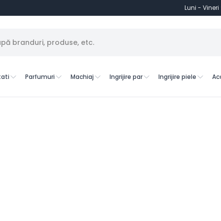
Luni - Vineri
ati
Parfumuri
Machiaj
Ingrijire par
Ingrijire piele
Ac