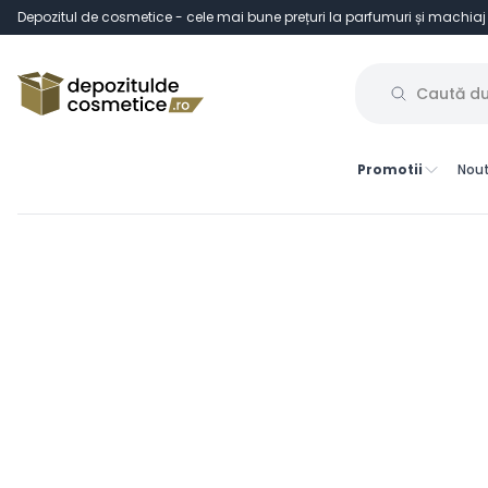
Depozitul de cosmetice - cele mai bune prețuri la parfumuri și machiaj
Promotii
Nout