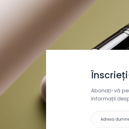
Înscrieț
Abonați-vă pent
informații desp