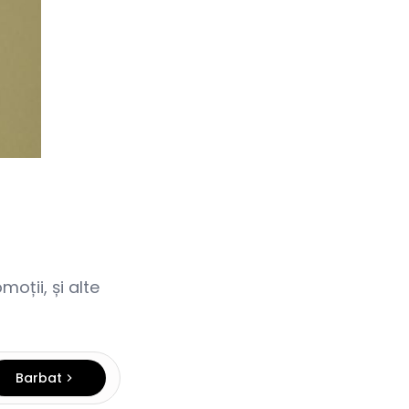
oții, și alte
Barbat