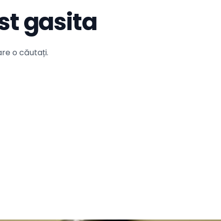
st gasita
re o căutați.