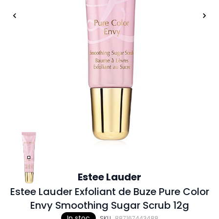
Estee Lauder
Estee Lauder Exfoliant de Buze Pure Color
Envy Smoothing Sugar Scrub 12g
In stoc
SKU
887167443488