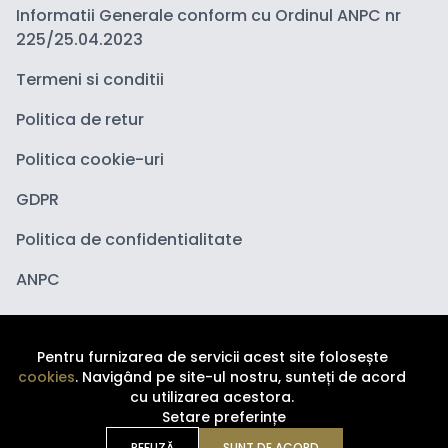
Informatii Generale conform cu Ordinul ANPC nr
225/25.04.2023
Termeni si conditii
Politica de retur
Politica cookie-uri
GDPR
Politica de confidentialitate
ANPC
Pentru furnizarea de servicii acest site folosește
cookies
. Navigând pe site-ul nostru, sunteți de acord
cu utilizarea acestora.
Setare preferințe
Copyright ©
2026
Depozituldecosmetice.ro. Toate
REFUZĂ
SUNT DE ACORD