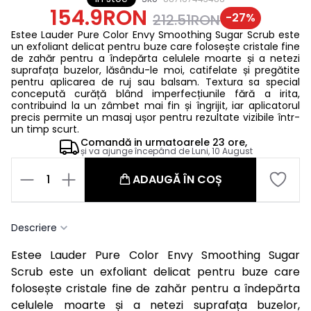
154.9RON
-
27
%
212.51RON
Estee Lauder Pure Color Envy Smoothing Sugar Scrub
este
un exfoliant delicat pentru buze care folosește cristale fine
de zahăr pentru a îndepărta celulele moarte și a netezi
suprafața buzelor, lăsându-le moi, catifelate și pregătite
pentru aplicarea de ruj sau balsam. Textura sa special
concepută curăță blând imperfecțiunile fără a irita,
contribuind la un zâmbet mai fin și îngrijit, iar aplicatorul
precis permite un masaj ușor pentru rezultate vizibile într-
un timp scurt.
Comandă in
urmatoarele
23 ore,
și va ajunge începând de
Luni, 10 August
1
ADAUGĂ ÎN COȘ
Descriere
Estee Lauder Pure Color Envy Smoothing Sugar
Scrub
este un exfoliant delicat pentru buze care
folosește cristale fine de zahăr pentru a îndepărta
celulele moarte și a netezi suprafața buzelor,