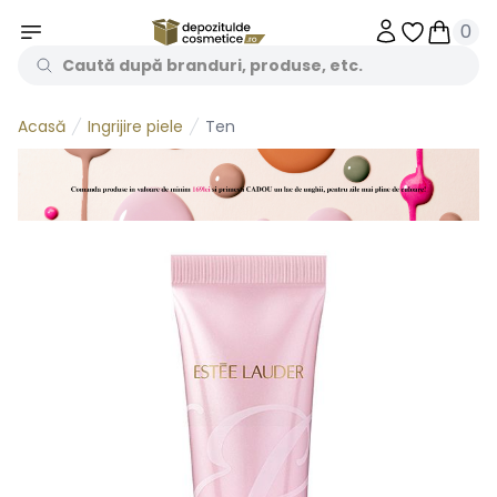
0
Obiecte în 
Obiecte
Ingrijire piele
Ten
Acasă