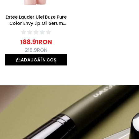
Estee Lauder Ulei Buze Pure
Color Envy Lip Oil Serum
Night Time Rescue 9ml
188.91
RON
218.9
RON
ADAUGĂ ÎN COȘ