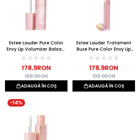
Estee Lauder Pure Color
Estee Lauder Tratament
Envy Lip Volumizer Balsam
Buze Pure Color Envy Lip
de buze 7ml
Repair Potion 6ml
178.9
RON
178.9
RON
198.9
RON
198.9
RON
ADAUGĂ ÎN COȘ
ADAUGĂ ÎN COȘ
-
14
%