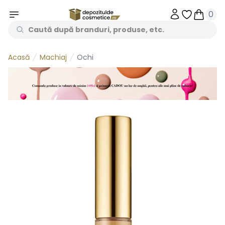
0
Obiecte în 
Obiecte
Machiaj
Ochi
Acasă