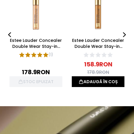
Estee Lauder Concealer
Estee Lauder Concealer
Double Wear Stay-in-
Double Wear Stay-in-
Place Flawless Wear 2N
Place Flawless Wear 4N
(
1
)
Light Medium 7ml
Medium Deep 7ml
158.9
RON
178.9
RON
178.9
RON
STOC EPUIZAT
ADAUGĂ ÎN COȘ