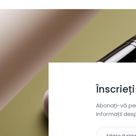
Înscrieț
Abonați-vă pent
informații desp