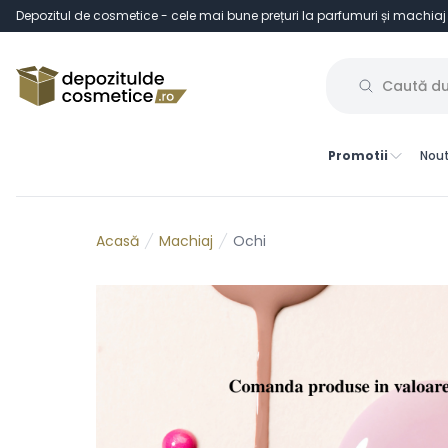
Depozitul de cosmetice - cele mai bune prețuri la parfumuri și machiaj
Promotii
Nout
Machiaj
Ochi
Acasă