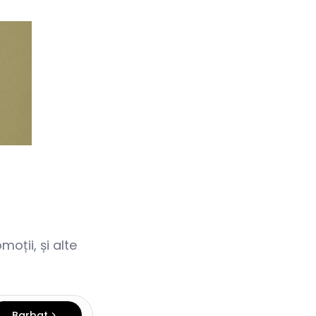
oții, și alte
Barbat