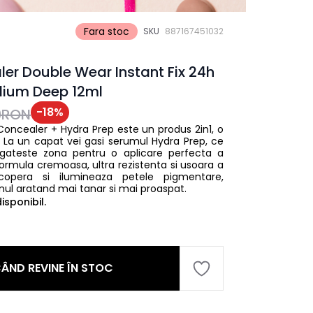
Fara stoc
SKU
887167451032
er Double Wear Instant Fix 24h
dium Deep 12ml
-
18
%
9RON
Concealer + Hydra Prep este un produs 2in1, o
 La un capat vei gasi serumul Hydra Prep, ce
egateste zona pentru o aplicare perfecta a
, formula cremoasa, ultra rezistenta si usoara a
Acopera si ilumineaza petele pigmentare,
enul aratand mai tanar si mai proaspat.
sponibil.
ÂND REVINE ÎN STOC