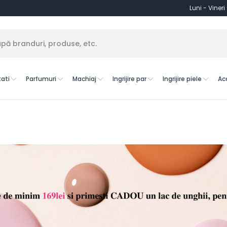
Luni - Vineri
ati
Parfumuri
Machiaj
Ingrijire par
Ingrijire piele
Ac