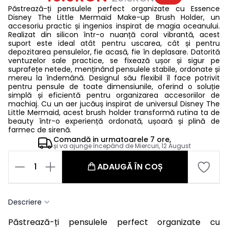
Păstrează-ți pensulele perfect organizate cu Essence
Disney The Little Mermaid Make-up Brush Holder, un
accesoriu practic și ingenios inspirat de magia oceanului.
Realizat din silicon într-o nuanță coral vibrantă, acest
suport este ideal atât pentru uscarea, cât și pentru
depozitarea pensulelor, fie acasă, fie în deplasare. Datorită
ventuzelor sale practice, se fixează ușor și sigur pe
suprafețe netede, menținând pensulele stabile, ordonate și
mereu la îndemână. Designul său flexibil îl face potrivit
pentru pensule de toate dimensiunile, oferind o soluție
simplă și eficientă pentru organizarea accesoriilor de
machiaj. Cu un aer jucăuș inspirat de universul Disney The
Little Mermaid, acest brush holder transformă rutina ta de
beauty într-o experiență ordonată, ușoară și plină de
farmec de sirenă.
Comandă in
urmatoarele
7 ore,
și va ajunge începând de
Miercuri, 12 August
1
ADAUGĂ ÎN COȘ
Descriere
Păstrează-ți pensulele perfect organizate cu