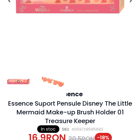
Essence
Essence Suport Pensule Disney The Little
Mermaid Make-up Brush Holder 01
Treasure Keeper
In stoc
SKU
4059729595683
16.9RON
-
18
%
20.5RON