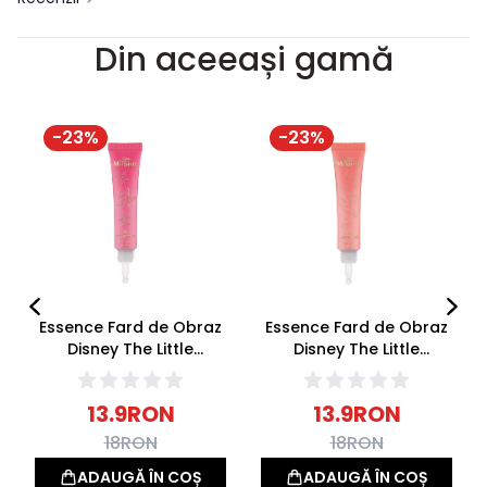
Din aceeași gamă
-
23
%
-
23
%
Essence Fard de Obraz
Essence Fard de Obraz
Disney The Little
Disney The Little
Mermaid Blush Serum 01
Mermaid Blush Serum
A Splash Of Romance
02 A Splash Of Freedom
13.9
RON
13.9
RON
17ml
17ml
18
RON
18
RON
ADAUGĂ ÎN COȘ
ADAUGĂ ÎN COȘ