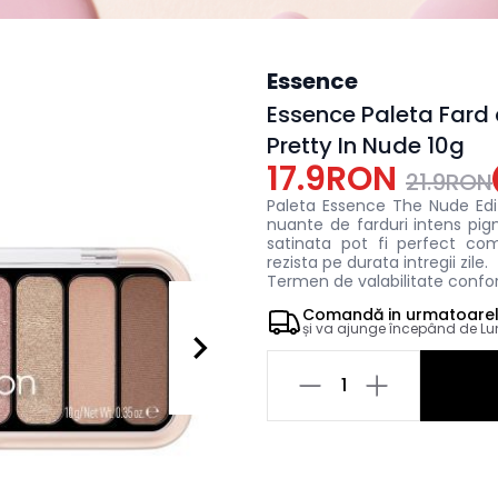
Essence
Essence Paleta Fard 
Pretty In Nude 10g
17.9RON
21.9RON
Paleta Essence The Nude Edi
nuante de farduri intens pig
satinata pot fi perfect com
rezista pe durata intregii zile.
Termen de valabilitate confor
Comandă in
urmatoare
și va ajunge începând de
Lu
1