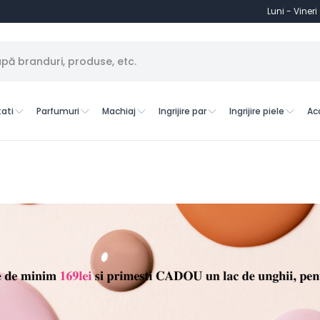
Luni - Vineri
ati
Parfumuri
Machiaj
Ingrijire par
Ingrijire piele
Ac