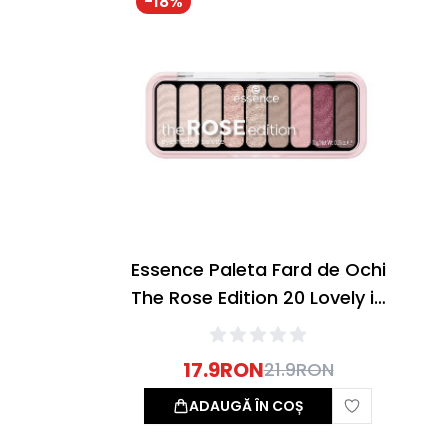
-
18
%
Essence Paleta Fard de Ochi
The Rose Edition 20 Lovely in
Rose 10g
17.9
RON
21.9
RON
ADAUGĂ ÎN COȘ