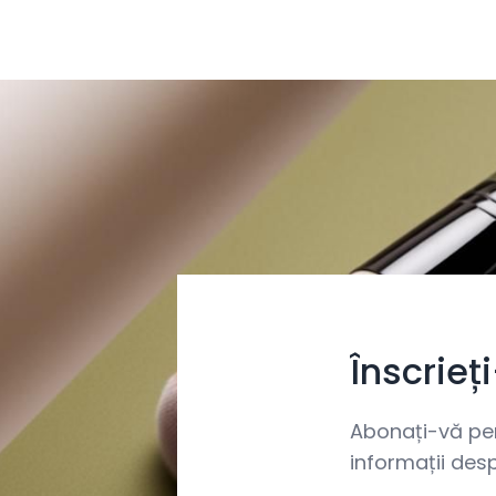
Înscrieț
Abonați-vă pent
informații desp