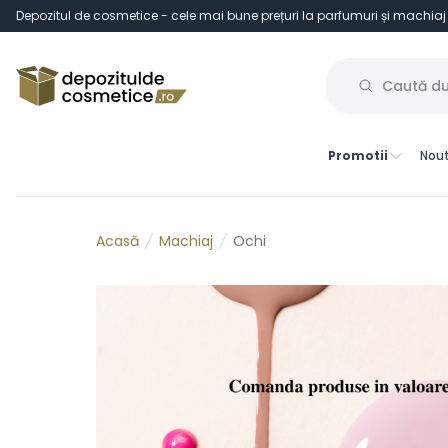
Depozitul de cosmetice - cele mai bune prețuri la parfumuri și machiaj
Promotii
Nout
Machiaj
Ochi
Acasă