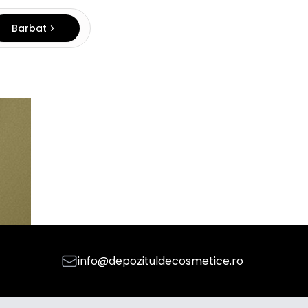
Barbat
info@depozituldecosmetice.ro