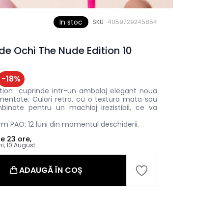
In stoc
SKU
4059729245854
de Ochi The Nude Edition 10
-
18
%
tion cuprinde intr-un ambalaj elegant noua
mentate. Culori retro, cu o textura mata sau
binate pentru un machiaj irezistibil, ce va
m PAO: 12 luni din momentul deschiderii.
le
23 ore,
ni, 10 August
ADAUGĂ ÎN COȘ