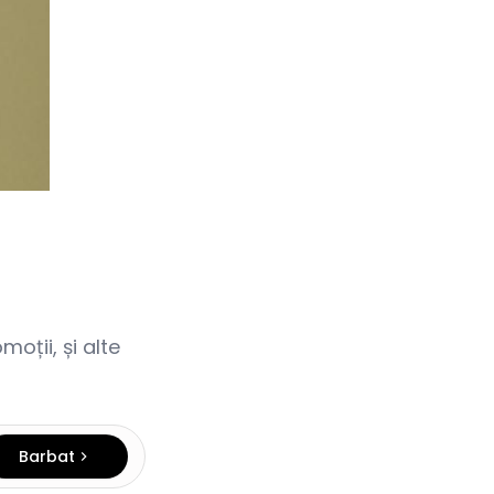
oții, și alte
Barbat