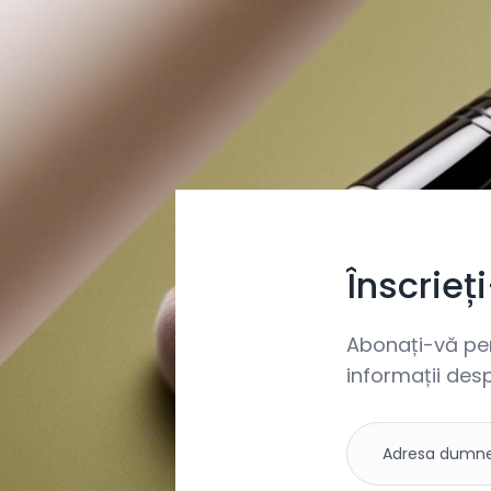
Înscrieț
Abonați-vă pent
informații desp