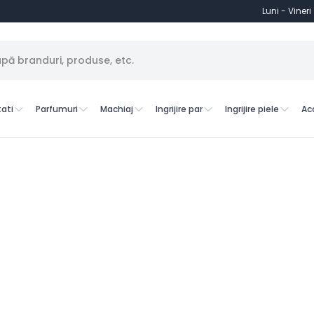
Luni - Vineri
ati
Parfumuri
Machiaj
Ingrijire par
Ingrijire piele
Ac