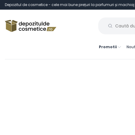
Depozitul de cosmetice - cele mai bune prețuri la parfumuri și machiaj
Promotii
Nout