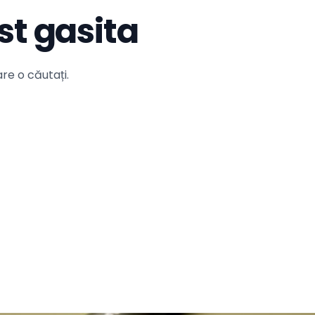
st gasita
re o căutați.