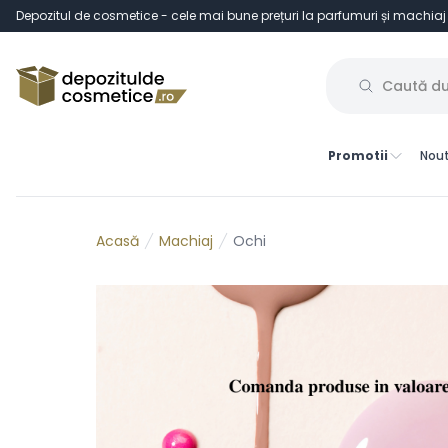
Depozitul de cosmetice - cele mai bune prețuri la parfumuri și machiaj
Promotii
Nout
Machiaj
Ochi
Acasă