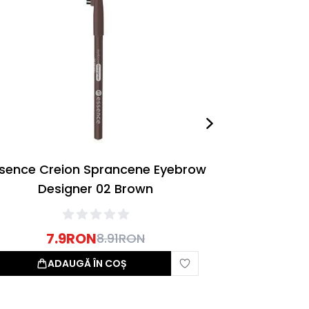
sence Creion Sprancene Eyebrow
Essence Cr
Designer 02 Brown
De
7.9
RON
7
8.91
RON
ADAUGĂ ÎN COȘ
A