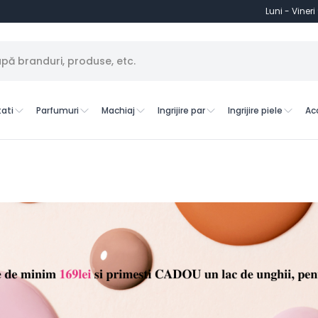
Luni - Vineri
ati
Parfumuri
Machiaj
Ingrijire par
Ingrijire piele
Ac