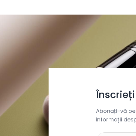
Înscrieț
Abonați-vă pent
informații desp