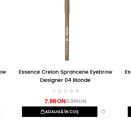
row
Essence Creion Sprancene Eyebrow
Es
Designer 04 Blonde
7.9
RON
8.91
RON
ADAUGĂ ÎN COȘ