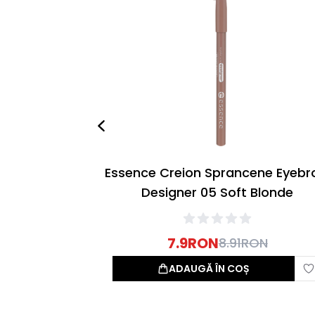
Essence Creion Sprancene Eyeb
Designer 05 Soft Blonde
7.9
RON
8.91
RON
ADAUGĂ ÎN COȘ