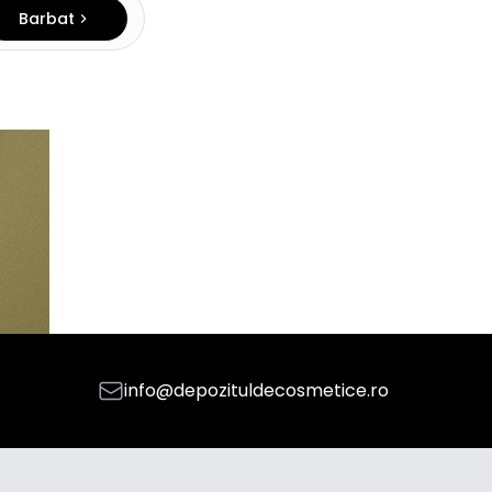
Barbat
info@depozituldecosmetice.ro