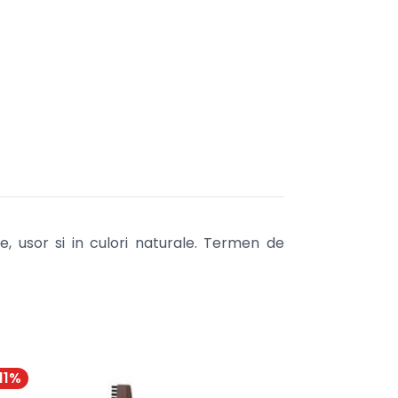
, usor si in culori naturale. Termen de
11
%
-
11
%