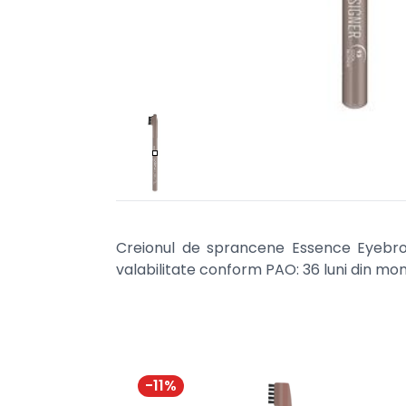
Creionul de sprancene Essence Eyebrow 
valabilitate conform PAO: 36 luni din mom
-
11
%