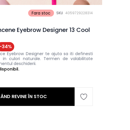
Fara stoc
SKU
4059729228314
ncene Eyebrow Designer 13 Cool
-
34
%
e Eyebrow Designer te ajuta sa iti definesti
 in culori naturale. Termen de valabilitate
entul deschiderii.
sponibil.
ÂND REVINE ÎN STOC