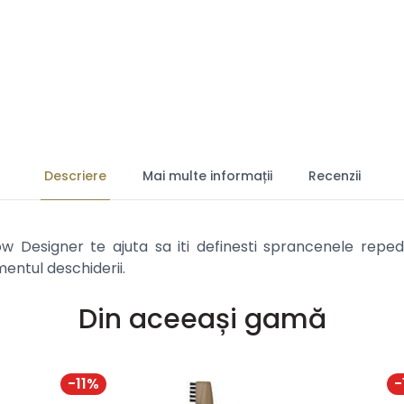
Descriere
Mai multe informații
Recenzii
Designer te ajuta sa iti definesti sprancenele repede
entul deschiderii.
Din aceeași gamă
-
11
%
-