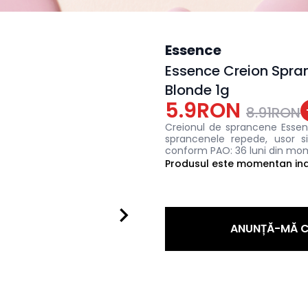
Essence
Essence Creion Spra
Blonde 1g
5.9RON
8.91RON
Creionul de sprancene Essenc
sprancenele repede, usor si
conform PAO: 36 luni din mom
Produsul este momentan indi
ANUNȚĂ-MĂ C