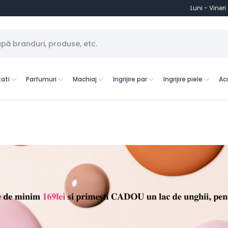
Luni - Vineri
ati
Parfumuri
Machiaj
Ingrijire par
Ingrijire piele
Ac