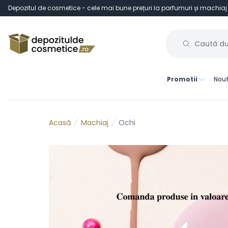
Depozitul de cosmetice - cele mai bune prețuri la parfumuri și machiaj
Promotii
Nout
Machiaj
Ochi
Acasă