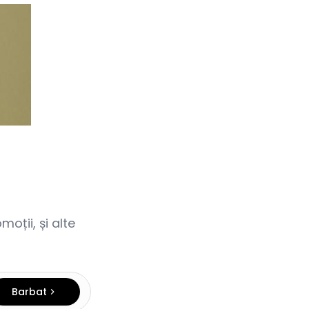
oții, și alte
Barbat