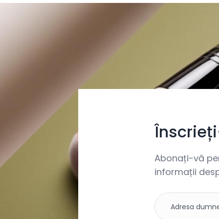
Înscrieț
Abonați-vă pent
informații desp