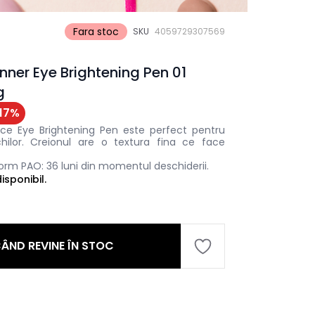
Fara stoc
SKU
4059729307569
nner Eye Brightening Pen 01
g
17
%
nce Eye Brightening Pen este perfect pentru
hilor. Creionul are o textura fina ce face
orm PAO: 36 luni din momentul deschiderii.
sponibil.
ÂND REVINE ÎN STOC